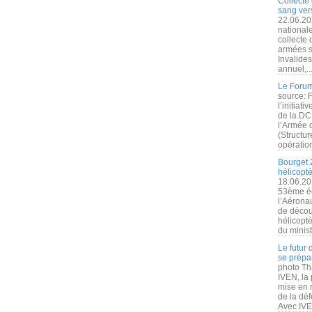
Collecte 
sang vers
22.06.20
nationale
collecte
armées s
Invalide
annuel,..
Le Forum
source: 
l’initiat
de la DC
l’Armée 
(Structur
opération
Bourget 
hélicopt
18.06.20
53ème éd
l’Aérona
de découv
hélicopt
du minist
Le futur
se prépa
photo Th
IVEN, la 
mise en r
de la dé
Avec IVEN