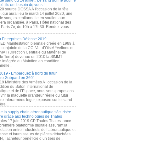
de sang du 14 juillet : Le sang donné pour le
é, ils ont besoin de vous !
20 source DCSSA À l'occasion de la fête
, qui aura lieu le mardi 14 juillet 2020, une
 de sang exceptionnelle en soutien aux
era organisée, à Paris, Hôtel national des
s Paris 7e, de 10h à 17h30. Rendez-vous
.
 Entreprises Défense 2019
FED Manifestation biennale créée en 1989 à
ive conjointe de la CCI Val-d’Oise/ Yvelines et
MAT (Direction Centrale du Matériel de
de Terre) devenue en 2010 la SIMMT
e Intégrée du Maintien en condition
nelle...
2019 - Embarquez à bord du futur
ère Guépard en 360°
19 Ministère des Armées A l’occasion de la
ition du Salon International de
utique et de l’Espace, nous vous proposons
rir la maquette grandeur réelle du futur
ère interarmées léger, exposée sur le stand
ère...
 de la supply chain aéronautique sécurisée
re grâce aux technologies de Thales
ales 17 juin 2019 CP Thales Thales lance
première plateforme digitale assurant la
elation entre industriels de l’aéronautique et
fense et fournisseurs de pièces détachées.
, l’acheteur bénéficie d’un tiers de...