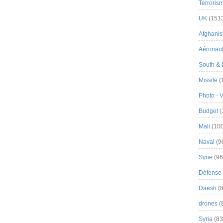
Terroris
UK
(151
Afghanist
Aéronau
South & 
Missile
(
Photo - 
Budget
(
Mali
(100
Naval
(9
Syrie
(96
Défense 
Daesh
(8
drones
(
Syria
(83