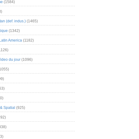
me
(1584)
3)
an (def. indus.)
(1465)
tique
(1342)
Latin America
(1182)
1126)
Video du jour
(1096)
1055)
9)
63)
0)
& Spatial
(925)
92)
838)
3)