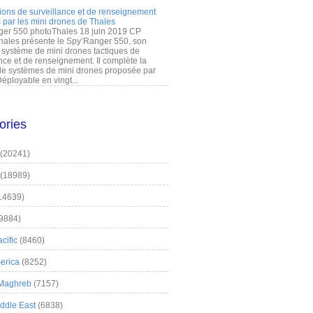
ions de surveillance et de renseignement
 par les mini drones de Thales
er 550 photoThales 18 juin 2019 CP
hales présente le Spy’Ranger 550, son
système de mini drones tactiques de
nce et de renseignement. Il complète la
 systèmes de mini drones proposée par
éployable en vingt...
ories
(20241)
(18989)
14639)
9884)
cific
(8460)
erica
(8252)
 Maghreb
(7157)
iddle East
(6838)