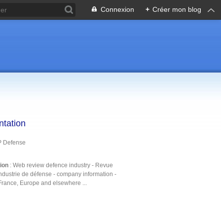
Connexion
+
Créer mon blog
ntation
P Defense
tion
: Web review defence industry - Revue
ndustrie de défense - company information -
France, Europe and elsewhere ...