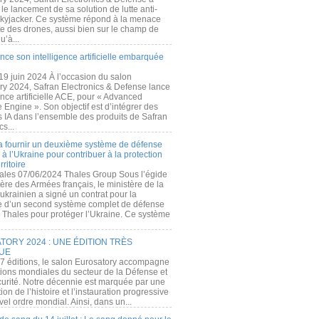
e lancement de sa solution de lutte anti-
kyjacker. Ce système répond à la menace
te des drones, aussi bien sur le champ de
u’à...
nce son intelligence artificielle embarquée
 19 juin 2024 À l’occasion du salon
ry 2024, Safran Electronics & Defense lance
gence artificielle ACE, pour « Advanced
 Engine ». Son objectif est d’intégrer des
s IA dans l’ensemble des produits de Safran
cs...
a fournir un deuxième système de défense
à l’Ukraine pour contribuer à la protection
rritoire
ales 07/06/2024 Thales Group Sous l’égide
ère des Armées français, le ministère de la
ukrainien a signé un contrat pour la
re d’un second système complet de défense
 Thales pour protéger l’Ukraine. Ce système
ORY 2024 : UNE ÉDITION TRÈS
UE
7 éditions, le salon Eurosatory accompagne
tions mondiales du secteur de la Défense et
curité. Notre décennie est marquée par une
ion de l’histoire et l’instauration progressive
el ordre mondial. Ainsi, dans un...