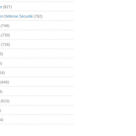
er
(827)
m Défense Sécurité
(782)
(748)
A
(730)
y
(726)
5)
5)
54)
(646)
9)
(615)
)
4)