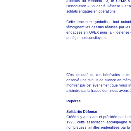
attentats du vendredi 13, le CEMA s’
l’association « Solidarité Défense » et 
soldats engagés en opérations.
Cette rencontre symbolisait tout auta
témoignent les dessins réalisés par les
engagées en OPEX pour la « défense de l
protéger nos concitoyens.
C’est entouré de ces bénévoles et de 
observé une minute de silence en mémoi
montrer par cet évènement que vous inc
atteindre par la frappe dont nous avons é
Repères
Solidarité Défense
Créée il y a dix ans et présidée par l’
1995, cette association accompagne to
nombreuses familles endeuillées par la 