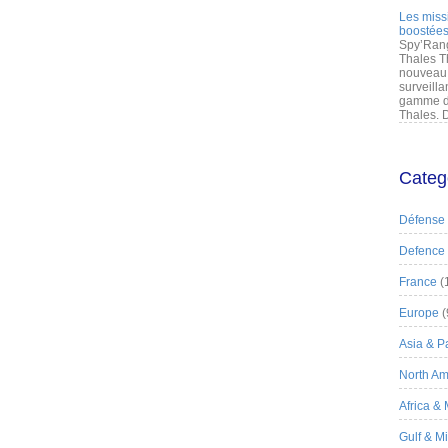
Les miss
boostées
Spy’Rang
Thales T
nouveau 
surveilla
gamme de
Thales. D
Categ
Défense
Defence
France
(
Europe
(
Asia & Pa
North Am
Africa &
Gulf & M