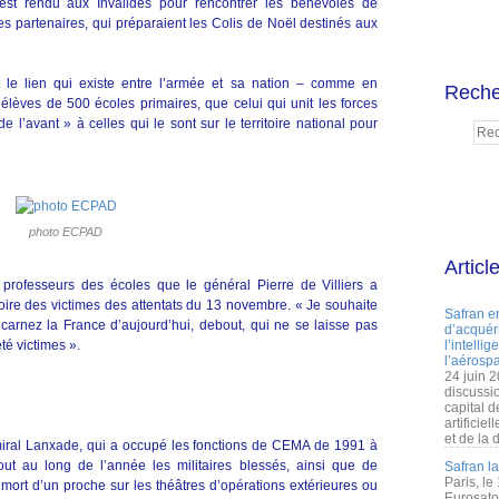
est rendu aux Invalides pour rencontrer les bénévoles de
ses partenaires, qui préparaient les Colis de Noël destinés aux
nt le lien qui existe entre l’armée et sa nation – comme en
Reche
 élèves de 500 écoles primaires, que celui qui unit les forces
’avant » à celles qui le sont sur le territoire national pour
photo ECPAD
Articl
professeurs des écoles que le général Pierre de Villiers a
re des victimes des attentats du 13 novembre. « Je souhaite
Safran e
arnez la France d’aujourd’hui, debout, qui ne se laisse pas
d’acquéri
té victimes ».
l’intelli
l’aérospa
24 juin 
discussi
capital d
artificie
et de la 
amiral Lanxade, qui a occupé les fonctions de CEMA de 1991 à
ut au long de l’année les militaires blessés, ainsi que de
Safran l
Paris, le
mort d’un proche sur les théâtres d’opérations extérieures ou
Eurosato