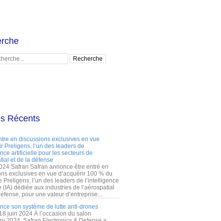
rche
es Récents
ntre en discussions exclusives en vue
r Preligens, l’un des leaders de
gence artificielle pour les secteurs de
tial et de la défense
2024 Safran Safran annonce être entré en
ons exclusives en vue d’acquérir 100 % du
e Preligens, l’un des leaders de l’intelligence
lle (IA) dédiée aux industries de l’aérospatial
défense, pour une valeur d’entreprise...
ance son système de lutte anti-drones
 18 juin 2024 À l’occasion du salon
ry 2024, Safran Electronics & Defense a