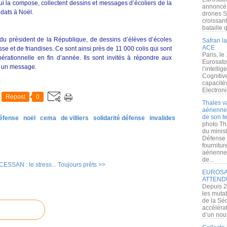
 la compose, collectent dessins et messages d’écoliers de la
annoncé l
ldats à Noël.
drones S
croissan
bataille q
du président de la République, de dessins d’élèves d’écoles
Safran la
ACE
se et de friandises. Ce sont ainsi près de 11 000 colis qui sont
Paris, le
érationnelle en fin d’année. Ils sont invités à répondre aux
Eurosato
u un message.
l’intelli
Cognitive
capacité
Electroni
Repost
0
Thales v
aérienne 
de son te
éfense
noël
cema
de villiers
solidarité défense
invalides
photo Th
du minist
Défense 
fournitu
aérienne
de...
ESSAN : le stress...
Toujours prêts >>
EUROSAT
ATTEND
Depuis 2
les muta
de la Sé
accélérat
d’un nouv