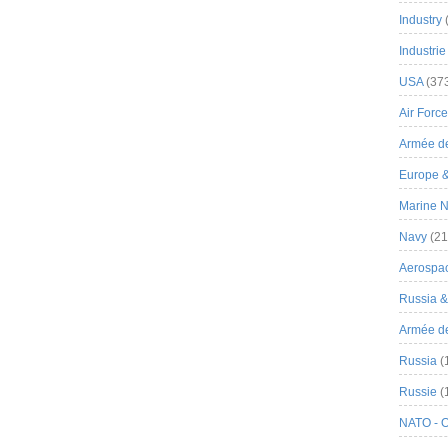
Industry
Industrie
USA
(37
Air Force
Armée de
Europe 
Marine N
Navy
(21
Aerospa
Russia 
Armée de 
Russia
(
Russie
(
NATO - 