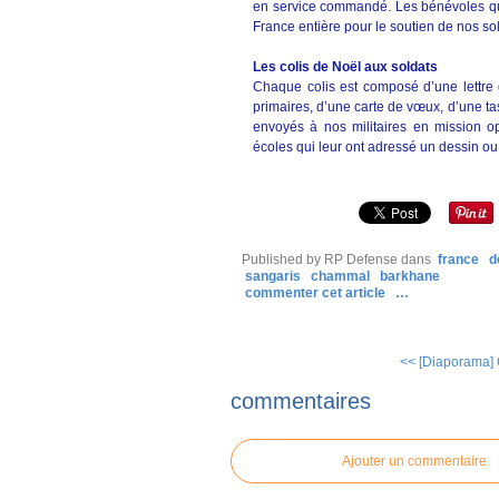
en service commandé. Les bénévoles qui
France entière pour le soutien de nos so
Les colis de Noël aux soldats
Chaque colis est composé d’une lettre 
primaires, d’une carte de vœux, d’une tas
envoyés à nos militaires en mission op
écoles qui leur ont adressé un dessin o
Published by RP Defense
dans
france
d
sangaris
chammal
barkhane
commenter cet article
…
<< [Diaporama] C
commentaires
Ajouter un commentaire