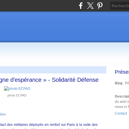
Prése
igne d’espérance » - Solidarité Défense
Blog
: R
photo ECPAD
Descrip
du web i
news in 
Contact
mées
ct des militaires déployés en renfort sur Paris à la suite des