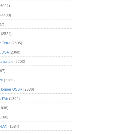
(5092)
(4408)
37)
(2524)
 Terre
(2505)
& USA
(2360)
ationale
(2203)
97)
ce
(2166)
& former USSR
(2036)
l'Air
(1899)
1838)
1760)
OTAN
(1584)