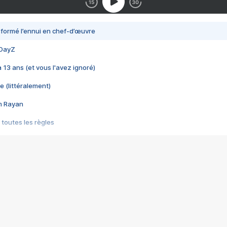
nsformé l’ennui en chef-d’œuvre
 DayZ
 a 13 ans (et vous l'avez ignoré)
e (littéralement)
im Rayan
 toutes les règles
s les jeux vidéo
us choquant de Rockstar ? - Le scandale BULLY
e plus moche de Steam
du RÊVE tourne au CAUCHEMAR
pendant 8 heures