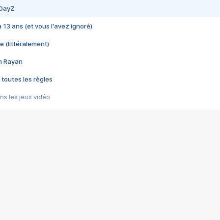
 DayZ
 a 13 ans (et vous l'avez ignoré)
e (littéralement)
im Rayan
 toutes les règles
s les jeux vidéo
us choquant de Rockstar ? - Le scandale BULLY
e plus moche de Steam
du RÊVE tourne au CAUCHEMAR
pendant 8 heures
it… à tort
umiliés par un jeu vidéo