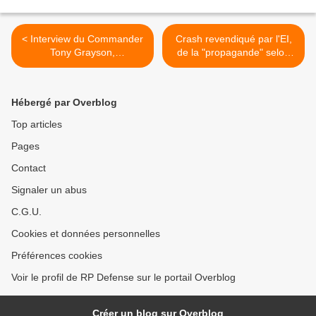
< Interview du Commander
Crash revendiqué par l'EI,
Tony Grayson,
de la "propagande" selon
commandant de l’USS
al-Sissi >
Providence
Hébergé par Overblog
Top articles
Pages
Contact
Signaler un abus
C.G.U.
Cookies et données personnelles
Préférences cookies
Voir le profil de RP Defense sur le portail Overblog
Créer un blog sur Overblog