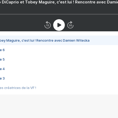
 DiCaprio et Tobey Maguire, c'est lui ! Rencontre avec Dam
bey Maguire, c'est lui ! Rencontre avec Damien Witecka
e 6
e 5
e 4
e 3
s créatrices de la VF !
e 2
e 1
e Mektoub My Love arrive enfin ! Rencontre avec Shaïn Boumedine et Sal