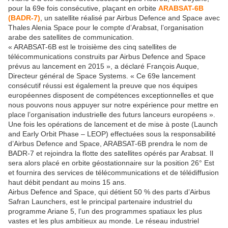
pour la 69e fois consécutive, plaçant en orbite
ARABSAT-6B
(BADR-7)
, un satellite réalisé par Airbus Defence and Space avec
Thales Alenia Space pour le compte d’Arabsat, l’organisation
arabe des satellites de communication.
« ARABSAT-6B est le troisième des cinq satellites de
télécommunications construits par Airbus Defence and Space
prévus au lancement en 2015 », a déclaré François Auque,
Directeur général de Space Systems. « Ce 69e lancement
consécutif réussi est également la preuve que nos équipes
européennes disposent de compétences exceptionnelles et que
nous pouvons nous appuyer sur notre expérience pour mettre en
place l’organisation industrielle des futurs lanceurs européens ».
Une fois les opérations de lancement et de mise à poste (Launch
and Early Orbit Phase – LEOP) effectuées sous la responsabilité
d’Airbus Defence and Space, ARABSAT-6B prendra le nom de
BADR-7 et rejoindra la flotte des satellites opérés par Arabsat. Il
sera alors placé en orbite géostationnaire sur la position 26° Est
et fournira des services de télécommunications et de télédiffusion
haut débit pendant au moins 15 ans.
Airbus Defence and Space, qui détient 50 % des parts d’Airbus
Safran Launchers, est le principal partenaire industriel du
programme Ariane 5, l’un des programmes spatiaux les plus
vastes et les plus ambitieux au monde. Le réseau industriel