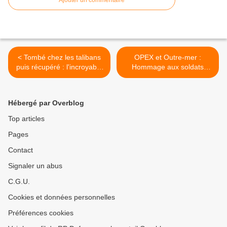
Ajouter un commentaire
< Tombé chez les talibans
OPEX et Outre-mer :
puis récupéré : l'incroyable
Hommage aux soldats
récit du crash d'un Mirage
morts pour la France >
2000 par son pilote
Hébergé par Overblog
Top articles
Pages
Contact
Signaler un abus
C.G.U.
Cookies et données personnelles
Préférences cookies