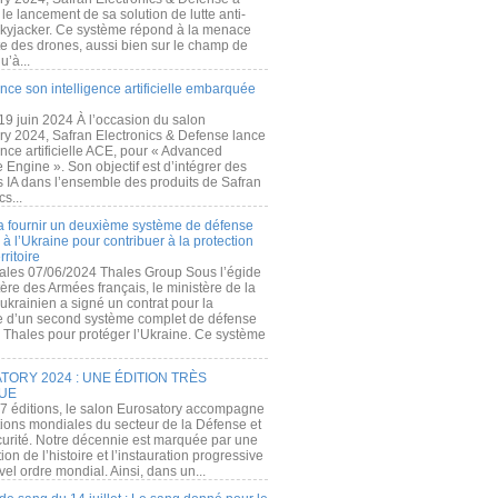
e lancement de sa solution de lutte anti-
kyjacker. Ce système répond à la menace
te des drones, aussi bien sur le champ de
u’à...
nce son intelligence artificielle embarquée
 19 juin 2024 À l’occasion du salon
ry 2024, Safran Electronics & Defense lance
gence artificielle ACE, pour « Advanced
 Engine ». Son objectif est d’intégrer des
s IA dans l’ensemble des produits de Safran
cs...
a fournir un deuxième système de défense
à l’Ukraine pour contribuer à la protection
rritoire
ales 07/06/2024 Thales Group Sous l’égide
ère des Armées français, le ministère de la
ukrainien a signé un contrat pour la
re d’un second système complet de défense
 Thales pour protéger l’Ukraine. Ce système
ORY 2024 : UNE ÉDITION TRÈS
UE
7 éditions, le salon Eurosatory accompagne
tions mondiales du secteur de la Défense et
curité. Notre décennie est marquée par une
ion de l’histoire et l’instauration progressive
el ordre mondial. Ainsi, dans un...