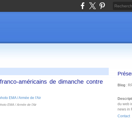
Prése
 franco-américains de dimanche contre
Blog
: R
Descrip
du web i
hoto EMA / Armée de l'Air
news in 
Contact