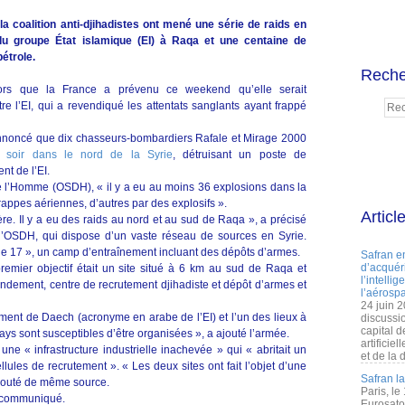
a coalition anti-djihadistes ont mené une série de raids en
 du groupe État islamique (EI) à Raqa et une centaine de
étrole.
Reche
lors que la France a prévenu ce weekend qu’elle serait
re l’EI, qui a revendiqué les attentats sanglants ayant frappé
annoncé que dix chasseurs-bombardiers Rafale et Mirage 2000
soir dans le nord de la Syrie
, détruisant un poste de
t de l’EI.
de l’Homme (OSDH), « il y a eu au moins 36 explosions dans la
rappes aériennes, d’autres par des explosifs ».
Articl
ère. Il y a eu des raids au nord et au sud de Raqa », a précisé
’OSDH, qui dispose d’un vaste réseau de sources en Syrie.
gade 17 », un camp d’entraînement incluant des dépôts d’armes.
Safran e
d’acquéri
premier objectif était un site situé à 6 km au sud de Raqa et
l’intelli
ndement, centre de recrutement djihadiste et dépôt d’armes et
l’aérospa
24 juin 
ement de Daech (acronyme en arabe de l’EI) et l’un des lieux à
discussi
capital d
ays sont susceptibles d’être organisées », a ajouté l’armée.
artificie
une « infrastructure industrielle inachevée » qui « abritait un
et de la 
lules de recrutement ». « Les deux sites ont fait l’objet d’une
Safran l
ajouté de même source.
Paris, le
é communiqué.
Eurosato