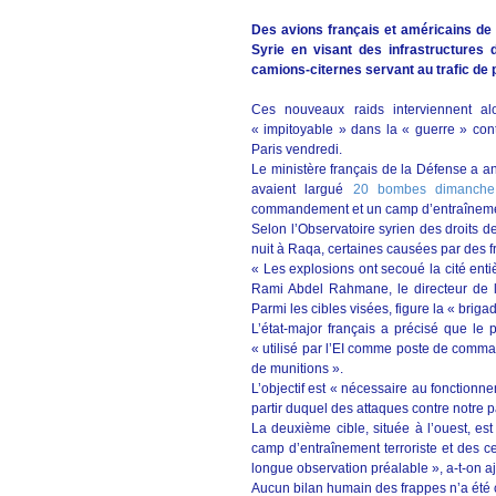
Des avions français et américains de l
Syrie en visant des infrastructures
camions-citernes servant au trafic de p
Ces nouveaux raids interviennent a
« impitoyable » dans la « guerre » cont
Paris vendredi.
Le ministère français de la Défense a 
avaient largué
20 bombes dimanche 
commandement et un camp d’entraînemen
Selon l’Observatoire syrien des droits 
nuit à Raqa, certaines causées par des f
« Les explosions ont secoué la cité enti
Rami Abdel Rahmane, le directeur de l
Parmi les cibles visées, figure la « bri
L’état-major français a précisé que le 
« utilisé par l’EI comme poste de comma
de munitions ».
L’objectif est « nécessaire au fonctionn
partir duquel des attaques contre notre p
La deuxième cible, située à l’ouest, est 
camp d’entraînement terroriste et des cel
longue observation préalable », a-t-on 
Aucun bilan humain des frappes n’a ét