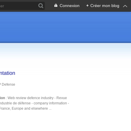
Connexion
+
Créer mon blog
ntation
P Defense
tion
: Web review defence industry - Revue
ndustrie de défense - company information -
France, Europe and elsewhere ...