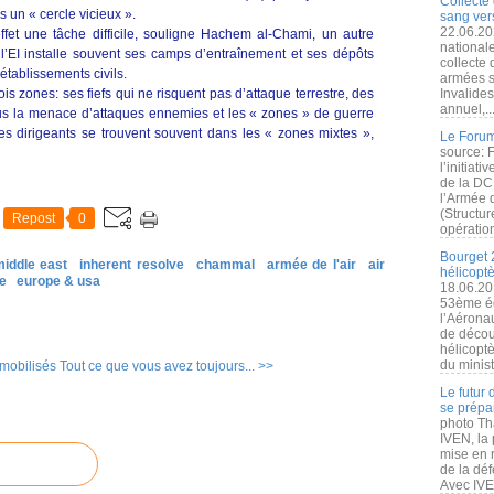
Collecte 
s un « cercle vicieux ».
sang vers
22.06.20
ffet une tâche difficile, souligne Hachem al-Chami, un autre
nationale
l’EI installe souvent ses camps d’entraînement et ses dépôts
collecte
établissements civils.
armées s
trois zones: ses fiefs qui ne risquent pas d’attaque terrestre, des
Invalide
annuel,..
ous la menace d’attaques ennemies et les « zones » de guerre
es dirigeants se trouvent souvent dans les « zones mixtes »,
Le Forum
source: 
l’initiat
de la DC
l’Armée 
(Structur
Repost
0
opération
Bourget 
middle east
inherent resolve
chammal
armée de l'air
air
hélicopt
ie
europe & usa
18.06.20
53ème éd
l’Aérona
de découv
hélicopt
du minist
 mobilisés
Tout ce que vous avez toujours... >>
Le futur
se prépa
photo Th
IVEN, la 
mise en r
de la dé
Avec IVEN