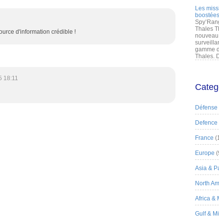
Les miss
boostées
Spy’Rang
Thales T
rce d'information crédible !
nouveau 
surveilla
gamme de
Thales. D
5 18:11
Categ
Défense
Defence
France
(
Europe
(
Asia & Pa
North Am
Africa &
Gulf & M