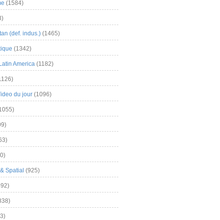
me
(1584)
3)
an (def. indus.)
(1465)
tique
(1342)
Latin America
(1182)
1126)
Video du jour
(1096)
1055)
9)
63)
0)
& Spatial
(925)
92)
838)
3)