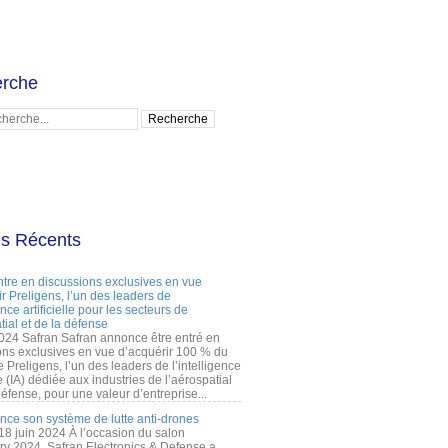
rche
es Récents
ntre en discussions exclusives en vue
r Preligens, l’un des leaders de
gence artificielle pour les secteurs de
tial et de la défense
2024 Safran Safran annonce être entré en
ons exclusives en vue d’acquérir 100 % du
e Preligens, l’un des leaders de l’intelligence
lle (IA) dédiée aux industries de l’aérospatial
défense, pour une valeur d’entreprise...
ance son système de lutte anti-drones
 18 juin 2024 À l’occasion du salon
ry 2024, Safran Electronics & Defense a