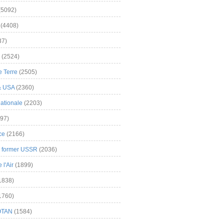
(5092)
(4408)
37)
(2524)
 Terre
(2505)
& USA
(2360)
ationale
(2203)
97)
ce
(2166)
& former USSR
(2036)
l'Air
(1899)
1838)
1760)
OTAN
(1584)