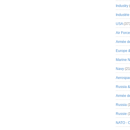
Industry
Industrie
USA
(37
Air Force
Armée de
Europe 
Marine N
Navy
(21
Aerospa
Russia 
Armée de 
Russia
(
Russie
(
NATO - 