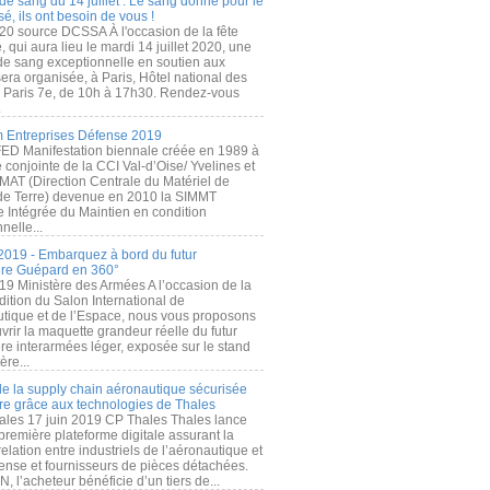
de sang du 14 juillet : Le sang donné pour le
é, ils ont besoin de vous !
20 source DCSSA À l'occasion de la fête
, qui aura lieu le mardi 14 juillet 2020, une
 de sang exceptionnelle en soutien aux
era organisée, à Paris, Hôtel national des
s Paris 7e, de 10h à 17h30. Rendez-vous
.
 Entreprises Défense 2019
FED Manifestation biennale créée en 1989 à
ive conjointe de la CCI Val-d’Oise/ Yvelines et
MAT (Direction Centrale du Matériel de
de Terre) devenue en 2010 la SIMMT
e Intégrée du Maintien en condition
nelle...
2019 - Embarquez à bord du futur
ère Guépard en 360°
19 Ministère des Armées A l’occasion de la
ition du Salon International de
utique et de l’Espace, nous vous proposons
rir la maquette grandeur réelle du futur
ère interarmées léger, exposée sur le stand
ère...
 de la supply chain aéronautique sécurisée
re grâce aux technologies de Thales
ales 17 juin 2019 CP Thales Thales lance
première plateforme digitale assurant la
elation entre industriels de l’aéronautique et
fense et fournisseurs de pièces détachées.
, l’acheteur bénéficie d’un tiers de...