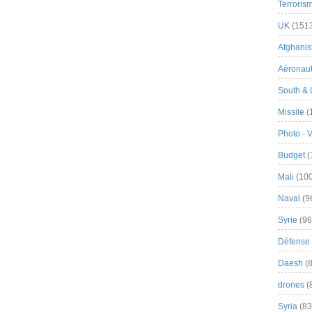
Terroris
UK
(151
Afghanist
Aéronau
South & 
Missile
(
Photo - 
Budget
(
Mali
(100
Naval
(9
Syrie
(96
Défense 
Daesh
(8
drones
(
Syria
(83