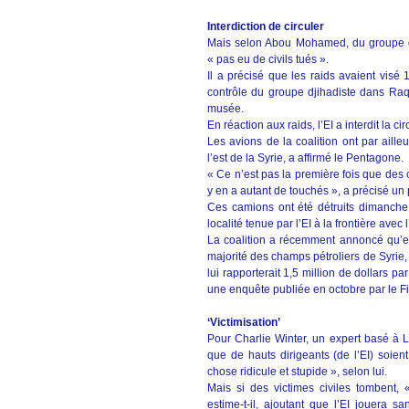
Interdiction de circuler
Mais selon Abou Mohamed, du groupe d’a
« pas eu de civils tués ».
Il a précisé que les raids avaient visé
contrôle du groupe djihadiste dans Raqa
musée.
En réaction aux raids, l’EI a interdit la circ
Les avions de la coalition ont par aille
l’est de la Syrie, a affirmé le Pentagone.
« Ce n’est pas la première fois que des c
y en a autant de touchés », a précisé un p
Ces camions ont été détruits dimanche
localité tenue par l’EI à la frontière avec
La coalition a récemment annoncé qu’elle
majorité des champs pétroliers de Syrie
lui rapporterait 1,5 million de dollars par
une enquête publiée en octobre par le F
‘Victimisation’
Pour Charlie Winter, un expert basé à Lo
que de hauts dirigeants (de l’EI) soien
chose ridicule et stupide », selon lui.
Mais si des victimes civiles tombent,
estime-t-il, ajoutant que l’EI jouera sa