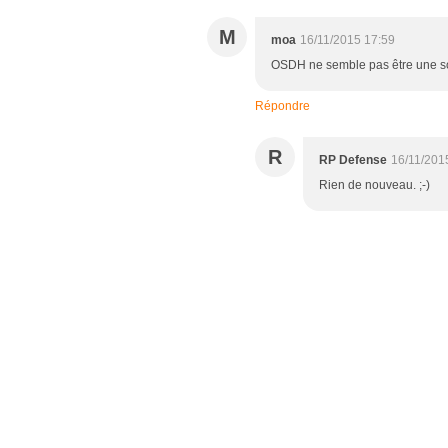
M
moa
16/11/2015 17:59
OSDH ne semble pas être une sou
Répondre
R
RP Defense
16/11/201
Rien de nouveau. ;-)