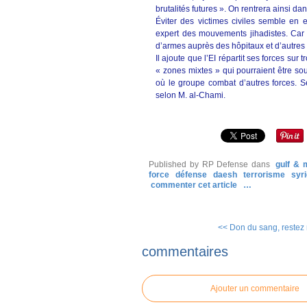
brutalités futures ». On rentrera ainsi dan
Éviter des victimes civiles semble en e
expert des mouvements jihadistes. Car 
d’armes auprès des hôpitaux et d’autres 
Il ajoute que l’EI répartit ses forces sur 
« zones mixtes » qui pourraient être s
où le groupe combat d’autres forces. S
selon M. al-Chami.
Published by RP Defense
dans
gulf & 
force
défense
daesh
terrorisme
syr
commenter cet article
…
<< Don du sang, restez
commentaires
Ajouter un commentaire