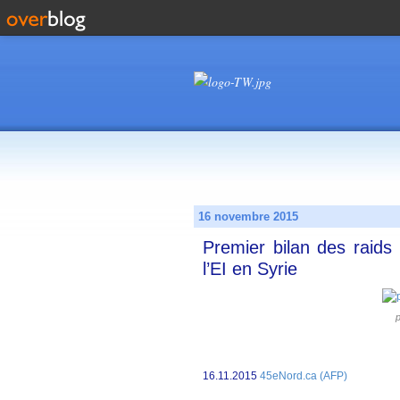
16 novembre 2015
Premier bilan des raids
l’EI en Syrie
p
16.11.2015
45eNord.ca (AFP)