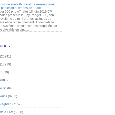
ions de surveillance et de renseignement
 par les mini drones de Thales
er 550 photoThales 18 juin 2019 CP
hales présente le Spy’Ranger 550, son
système de mini drones tactiques de
nce et de renseignement. Il complète la
 systèmes de mini drones proposée par
éployable en vingt...
ories
(20241)
(18989)
14639)
9884)
cific
(8460)
erica
(8252)
 Maghreb
(7157)
iddle East
(6838)