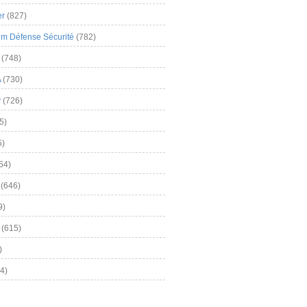
er
(827)
m Défense Sécurité
(782)
(748)
A
(730)
y
(726)
5)
5)
54)
(646)
9)
(615)
)
4)