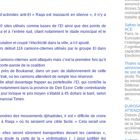
annoncé l
drones S
croissan
ctivistes anti-EI « Raqa est massacré en silence », il n’y a
bataille q
Safran la
 10 sites utilisés comme bases de l’EI ainsi que des points de
ACE
 et à l’entrée sud, citant notamment le stade municipal et le
Paris, le
Eurosato
l’intelli
ulation et coupé l’électricité dans la ville, a-t-il ajouté.
Cognitive
urs détruit 116 camions-citernes utilisés par le groupe EI dans
capacité
Electroni
amions-citernes sont attaqués mais c’est la première fois qu’il
Thales v
orte-parole de la coalition.
aérienne 
 près de Boukamal, dans un parc de stationnement de cette
de son te
 l’Irak, où les camions attendent de remplir leur réservoir.
photo Th
du minist
 allait davantage frapper au portefeuille l’EI, qui contrôle la
Défense 
, notamment dans la province de Deir Ezzor. Cette contrebande
fournitu
 jour lorsque le prix moyen s’établit à 45 dollars le baril, selon
aérienne
de...
inancial Times.
EUROSAT
ATTEND
Depuis 2
ndres des mouvements djihadistes, il est « difficile de croire
les muta
t à Raqa » où ils seraient une cible facile. « Cela serait une
de la Sé
accélérat
d’un nouv
 « elles seront sûrement transportées devant les caméras »,
ns doute la carte de la « victimisation (…) pour justifier les