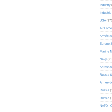
Industry
Industrie
USA
(37
Air Force
Armée de
Europe 
Marine N
Navy
(21
Aerospa
Russia 
Armée de 
Russia
(
Russie
(
NATO - 