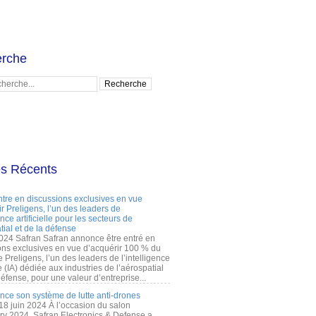
rche
es Récents
ntre en discussions exclusives en vue
r Preligens, l’un des leaders de
gence artificielle pour les secteurs de
tial et de la défense
2024 Safran Safran annonce être entré en
ons exclusives en vue d’acquérir 100 % du
e Preligens, l’un des leaders de l’intelligence
lle (IA) dédiée aux industries de l’aérospatial
défense, pour une valeur d’entreprise...
ance son système de lutte anti-drones
 18 juin 2024 À l’occasion du salon
ry 2024, Safran Electronics & Defense a