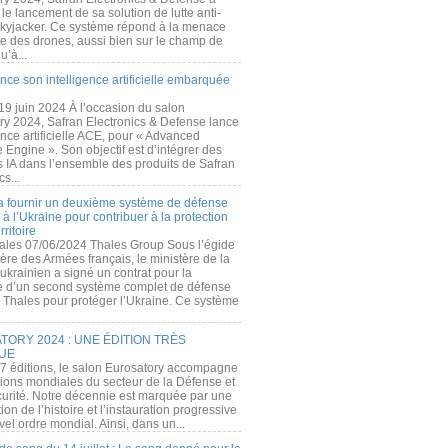
e lancement de sa solution de lutte anti-
kyjacker. Ce système répond à la menace
te des drones, aussi bien sur le champ de
u’à...
nce son intelligence artificielle embarquée
 19 juin 2024 À l’occasion du salon
ry 2024, Safran Electronics & Defense lance
gence artificielle ACE, pour « Advanced
 Engine ». Son objectif est d’intégrer des
s IA dans l’ensemble des produits de Safran
cs...
a fournir un deuxième système de défense
à l’Ukraine pour contribuer à la protection
rritoire
ales 07/06/2024 Thales Group Sous l’égide
ère des Armées français, le ministère de la
ukrainien a signé un contrat pour la
re d’un second système complet de défense
 Thales pour protéger l’Ukraine. Ce système
ORY 2024 : UNE ÉDITION TRÈS
UE
7 éditions, le salon Eurosatory accompagne
tions mondiales du secteur de la Défense et
curité. Notre décennie est marquée par une
ion de l’histoire et l’instauration progressive
el ordre mondial. Ainsi, dans un...