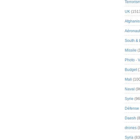
Terroris
UK
(151
Afghanist
Aéronau
South & 
Missile
(
Photo - 
Budget
(
Mali
(100
Naval
(9
Syrie
(96
Défense 
Daesh
(8
drones
(
Syria
(83