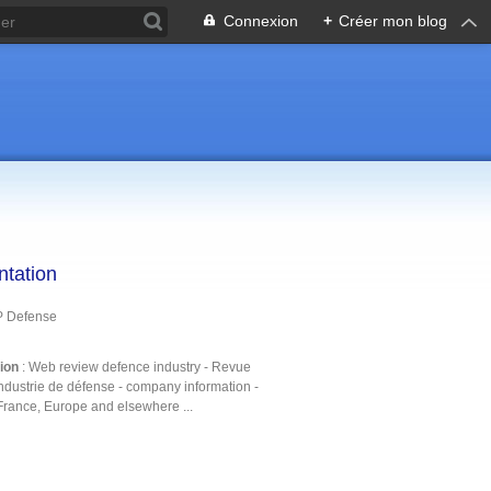
Connexion
+
Créer mon blog
ntation
P Defense
tion
: Web review defence industry - Revue
ndustrie de défense - company information -
France, Europe and elsewhere ...