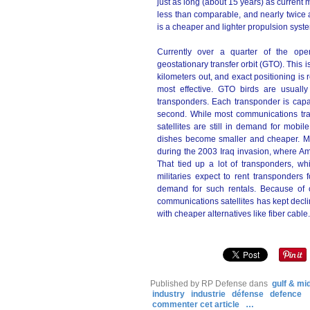
just as long (about 15 years) as current
less than comparable, and nearly twice a
is a cheaper and lighter propulsion system 
Currently over a quarter of the oper
geostationary transfer orbit (GTO). This is
kilometers out, and exact positioning is r
most effective. GTO birds are usuall
transponders. Each transponder is capa
second. While most communications traf
satellites are still in demand for mobil
dishes become smaller and cheaper. Mili
during the 2003 Iraq invasion, where A
That tied up a lot of transponders, wh
militaries expect to rent transponders
demand for such rentals. Because of c
communications satellites has kept decl
with cheaper alternatives like fiber cable.
Published by RP Defense
dans
gulf & mi
industry
industrie
défense
defence
commenter cet article
…