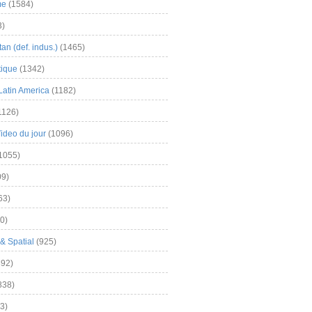
me
(1584)
3)
an (def. indus.)
(1465)
tique
(1342)
Latin America
(1182)
1126)
Video du jour
(1096)
1055)
9)
63)
0)
& Spatial
(925)
92)
838)
3)