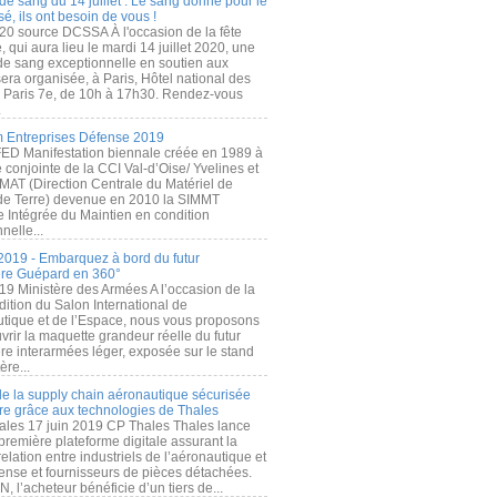
de sang du 14 juillet : Le sang donné pour le
é, ils ont besoin de vous !
20 source DCSSA À l'occasion de la fête
, qui aura lieu le mardi 14 juillet 2020, une
 de sang exceptionnelle en soutien aux
era organisée, à Paris, Hôtel national des
s Paris 7e, de 10h à 17h30. Rendez-vous
.
 Entreprises Défense 2019
FED Manifestation biennale créée en 1989 à
ive conjointe de la CCI Val-d’Oise/ Yvelines et
MAT (Direction Centrale du Matériel de
de Terre) devenue en 2010 la SIMMT
e Intégrée du Maintien en condition
nelle...
2019 - Embarquez à bord du futur
ère Guépard en 360°
19 Ministère des Armées A l’occasion de la
ition du Salon International de
utique et de l’Espace, nous vous proposons
rir la maquette grandeur réelle du futur
ère interarmées léger, exposée sur le stand
ère...
 de la supply chain aéronautique sécurisée
re grâce aux technologies de Thales
ales 17 juin 2019 CP Thales Thales lance
première plateforme digitale assurant la
elation entre industriels de l’aéronautique et
fense et fournisseurs de pièces détachées.
, l’acheteur bénéficie d’un tiers de...