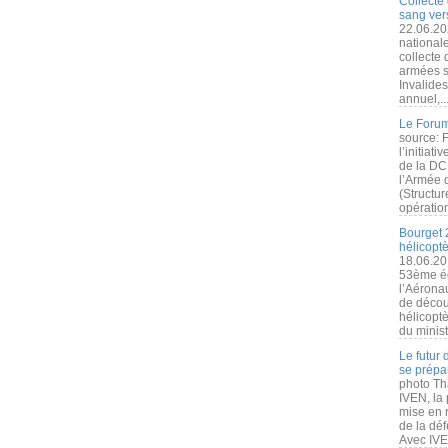
Collecte 
sang vers
22.06.20
nationale
collecte
armées s
Invalide
annuel,..
Le Forum
source: 
l’initiat
de la DC
l’Armée 
(Structur
opération
Bourget 
hélicopt
18.06.20
53ème éd
l’Aérona
de découv
hélicopt
du minist
Le futur
se prépa
photo Th
IVEN, la 
mise en r
de la dé
Avec IVEN