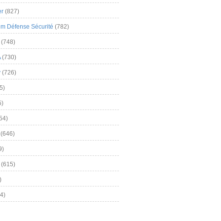
er
(827)
m Défense Sécurité
(782)
(748)
A
(730)
y
(726)
5)
5)
54)
(646)
9)
(615)
)
4)