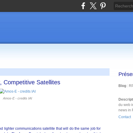
Prése
 Competitive Satellites
Blog
: R
Amos-E - credits IAI
Descrip
du web i
news in 
Contact
lighter communications satellite that will do the same job for