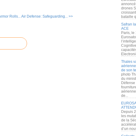
annoncé l
drones S
croissan
rmor Rolls...
Air Defense: Safeguarding... >>
bataille q
Safran la
ACE
Paris, le
Eurosato
l’intelli
Cognitive
capacité
Electroni
Thales v
aérienne 
de son te
photo Th
du minist
Défense 
fournitu
aérienne
de...
EUROSAT
ATTEND
Depuis 2
les muta
de la Sé
accélérat
d’un nouv