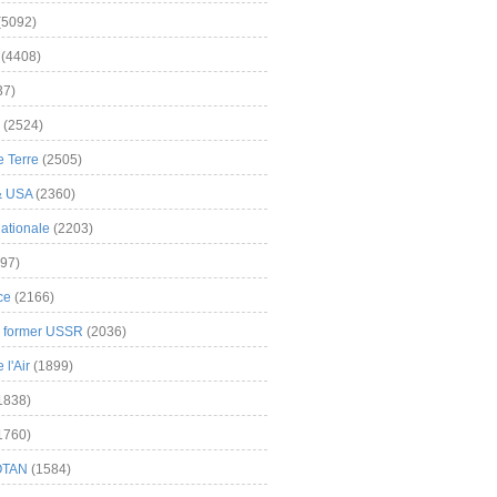
(5092)
(4408)
37)
(2524)
 Terre
(2505)
& USA
(2360)
ationale
(2203)
97)
ce
(2166)
& former USSR
(2036)
l'Air
(1899)
1838)
1760)
OTAN
(1584)