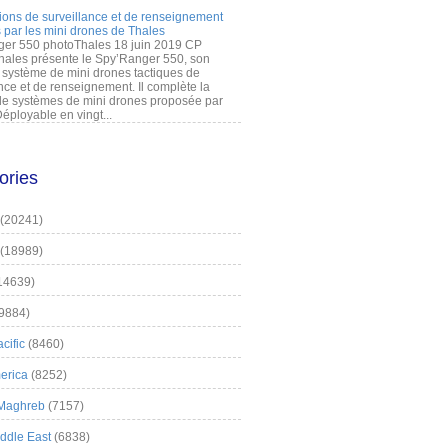
ions de surveillance et de renseignement
 par les mini drones de Thales
er 550 photoThales 18 juin 2019 CP
hales présente le Spy’Ranger 550, son
système de mini drones tactiques de
nce et de renseignement. Il complète la
 systèmes de mini drones proposée par
éployable en vingt...
ories
(20241)
(18989)
14639)
9884)
cific
(8460)
erica
(8252)
 Maghreb
(7157)
iddle East
(6838)