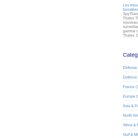
Les miss
boostées
Spy’Rang
Thales T
nouveau 
surveilla
gamme de
Thales. D
Categ
Défense
Defence
France
(
Europe
(
Asia & Pa
North Am
Africa &
Gulf & M