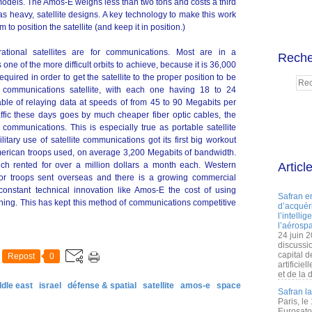
 models. The Amos-E weighs less than two tons and costs a third
s heavy, satellite designs. A key technology to make this work
to position the satellite (and keep it in position.)
ational satellites are for communications. Most are in a
Reche
 one of the more difficult orbits to achieve, because it is 36,000
equired in order to get the satellite to the proper position to be
y communications satellite, with each one having 18 to 24
ble of relaying data at speeds of from 45 to 90 Megabits per
fic these days goes by much cheaper fiber optic cables, the
e communications. This is especially true as portable satellite
tary use of satellite communications got its first big workout
merican troops used, on average 3,200 Megabits of bandwidth.
ich rented for over a million dollars a month each. Western
Articl
 for troops sent overseas and there is a growing commercial
onstant technical innovation like Amos-E the cost of using
Safran e
ining. This has kept this method of communications competitive
d’acquéri
l’intelli
l’aérospa
24 juin 
discussi
capital d
Repost
0
artificie
et de la 
ddle east
israel
défense & spatial
satellite
amos-e
space
Safran l
Paris, le
Eurosato