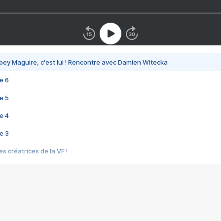
bey Maguire, c'est lui ! Rencontre avec Damien Witecka
e 6
e 5
e 4
e 3
s créatrices de la VF !
e 2
e 1
e Mektoub My Love arrive enfin ! Rencontre avec Shaïn Boumedine et Sal