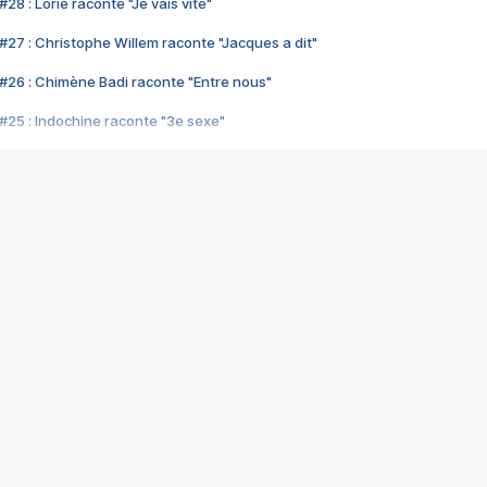
28 : Lorie raconte "Je vais vite"
#27 : Christophe Willem raconte "Jacques a dit"
#26 : Chimène Badi raconte "Entre nous"
#25 : Indochine raconte "3e sexe"
#24 : Zaho raconte "C'est chelou"
#23 : Patrick Bruel raconte "Au café des délices"
#22 : Kyo raconte "Le chemin"
#21 : Nolwenn Leroy raconte "Cassé"
#20 : Patrick Hernandez raconte "Born to be alive"
#19 : Lorie raconte "Près de moi"
#18 : Michael Jones raconte "A nos actes manqués" (avec Jean-Jacque
#17 : Khaled raconte "Aïcha"
#16 : Corneille raconte "Parce qu'on vient de loin"