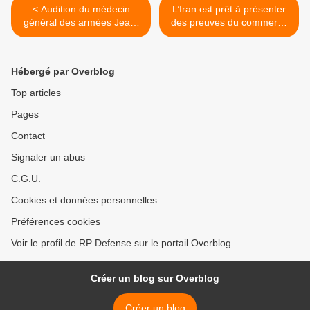
< Audition du médecin
L’Iran est prêt à présenter
général des armées Jean-
des preuves du commerce
Marc Debonne, directeur
de pétrole entre la Turquie
central du service de santé
et Daesh >
des armées
Hébergé par Overblog
Top articles
Pages
Contact
Signaler un abus
C.G.U.
Cookies et données personnelles
Préférences cookies
Voir le profil de RP Defense sur le portail Overblog
Créer un blog sur Overblog
Créer un blog