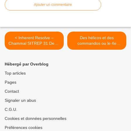
Ajouter un commentaire
< Inherent Resolve –
Des hélicos et des
Chammal SITREP 31 Dec –
commandos ou le 4e
CJTF-OIR
Régiment d'hélicoptères
des forces spéciales >
Hébergé par Overblog
Top articles
Pages
Contact
Signaler un abus
C.G.U.
Cookies et données personnelles
Préférences cookies