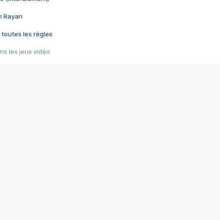
im Rayan
 toutes les règles
s les jeux vidéo
us choquant de Rockstar ? - Le scandale BULLY
e plus moche de Steam
du RÊVE tourne au CAUCHEMAR
pendant 8 heures
it… à tort
umiliés par un jeu vidéo
ire - Final Fantasy 8
ti un empire - Age of Empires
story DOFUS