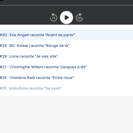
#30 : Eve Angeli raconte "Avant de partir"
#29 : MC Solaar raconte "Bouge de là"
28 : Lorie raconte "Je vais vite"
#27 : Christophe Willem raconte "Jacques a dit"
#26 : Chimène Badi raconte "Entre nous"
#25 : Indochine raconte "3e sexe"
#24 : Zaho raconte "C'est chelou"
#23 : Patrick Bruel raconte "Au café des délices"
#22 : Kyo raconte "Le chemin"
#21 : Nolwenn Leroy raconte "Cassé"