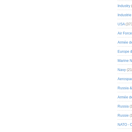
Industry
Industrie
USA
(37
Air Force
Armée de
Europe 
Marine N
Navy
(21
Aerospa
Russia 
Armée de 
Russia
(
Russie
(
NATO - 