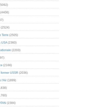
(5092)
(4408)
37)
(2524)
 Terre
(2505)
& USA
(2360)
ationale
(2203)
97)
ce
(2166)
& former USSR
(2036)
l'Air
(1899)
1838)
1760)
OTAN
(1584)