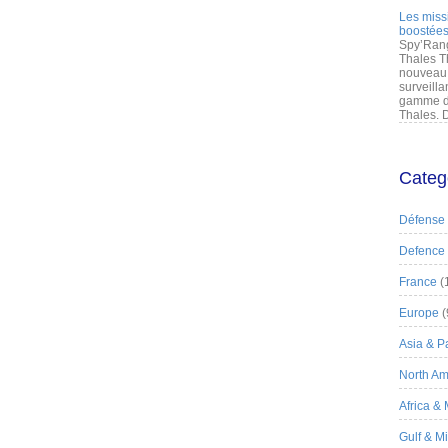
Les miss
boostées
Spy’Rang
Thales T
nouveau 
surveilla
gamme de
Thales. D
Categ
Défense
Defence
France
(
Europe
(
Asia & Pa
North Am
Africa &
Gulf & M