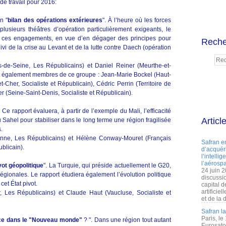
 de travail pour 2016:
n "
bilan des opérations extérieures
". À l’heure où les forces
usieurs théâtres d’opération particulièrement exigeants, le
e ces engagements, en vue d’en dégager des principes pour
Reche
suivi de la crise au Levant et de la lutte contre Daech (opération
s-de-Seine, Les Républicains) et Daniel Reiner (Meurthe-et-
ont également membres de ce groupe : Jean-Marie Bockel (Haut-
Cher, Socialiste et Républicain), Cédric Perrin (Territoire de
er (Seine-Saint-Denis, Socialiste et Républicain).
. Ce rapport évaluera, à partir de l’exemple du Mali, l’efficacité
Articl
Sahel pour stabiliser dans le long terme une région fragilisée
s.
onne, Les Républicains) et Hélène Conway-Mouret (Français
Safran e
ublicain).
d’acquéri
l’intelli
l’aérospa
ot géopolitique
". La Turquie, qui préside actuellement le G20,
24 juin 
régionales. Le rapport étudiera également l’évolution politique
discussi
cet État pivot.
capital d
artificie
r, Les Républicains) et Claude Haut (Vaucluse, Socialiste et
et de la 
Safran l
Paris, le
ance dans le "Nouveau monde"
? ". Dans une région tout autant
Eurosato