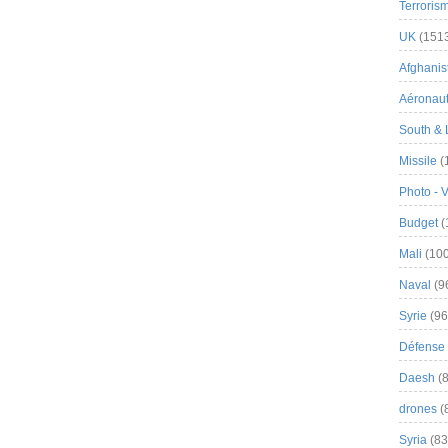
Terroris
UK
(151
Afghanist
Aéronau
South & 
Missile
(
Photo - 
Budget
(
Mali
(100
Naval
(9
Syrie
(96
Défense 
Daesh
(8
drones
(
Syria
(83