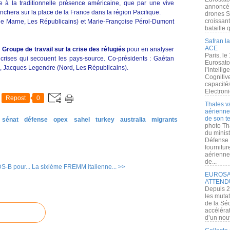
 à la traditionnelle présence américaine, que par une vive
annoncé l
chera sur la place de la France dans la région Pacifique.
drones S
croissan
de Marne, Les Républicains) et Marie-Françoise Pérol-Dumont
bataille q
Safran la
ACE
n
Groupe de travail sur la crise des réfugiés
pour en analyser
Paris, le
 crises qui secouent les pays-source. Co-présidents : Gaétan
Eurosato
n), Jacques Legendre (Nord, Les Républicains).
l’intelli
Cognitive
capacité
Electroni
Repost
0
Thales v
aérienne 
de son te
sénat
défense
opex
sahel
turkey
australia
migrants
photo Th
du minist
Défense 
fournitu
aérienne
de...
S-B pour...
La sixième FREMM italienne... >>
EUROSAT
ATTEND
Depuis 2
les muta
de la Sé
accélérat
d’un nouv