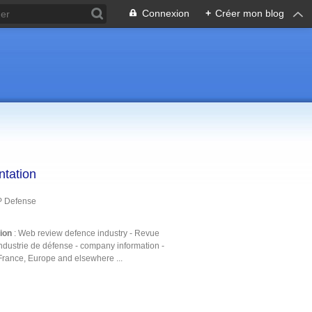
Connexion
+
Créer mon blog
ntation
P Defense
tion
: Web review defence industry - Revue
ndustrie de défense - company information -
France, Europe and elsewhere ...