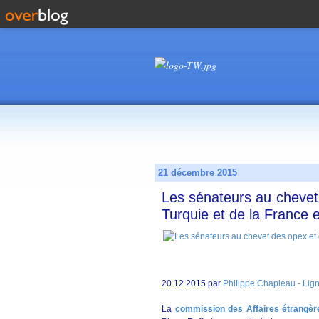
21 décembre 2015
Les sénateurs au chevet 
Turquie et de la France e
20.12.2015 par
Philippe Chapleau - Lig
La
commission des Affaires étrangèr