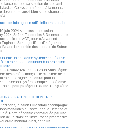
e lancement de sa solution de lutte anti-
kyjacker. Ce système répond à la menace
te des drones, aussi bien sur le champ de
u’à...
nce son intelligence artificielle embarquée
 19 juin 2024 À l’occasion du salon
ry 2024, Safran Electronics & Defense lance
gence artificielle ACE, pour « Advanced
 Engine ». Son objectif est d’intégrer des
s IA dans l’ensemble des produits de Safran
cs...
a fournir un deuxième système de défense
à l’Ukraine pour contribuer à la protection
rritoire
ales 07/06/2024 Thales Group Sous l’égide
ère des Armées français, le ministère de la
ukrainien a signé un contrat pour la
re d’un second système complet de défense
 Thales pour protéger l’Ukraine. Ce système
ORY 2024 : UNE ÉDITION TRÈS
UE
7 éditions, le salon Eurosatory accompagne
tions mondiales du secteur de la Défense et
curité. Notre décennie est marquée par une
ion de l’histoire et l’instauration progressive
el ordre mondial. Ainsi, dans un...