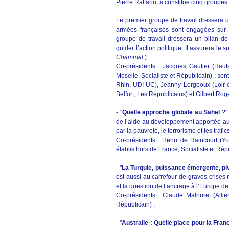
Pierre Raffarin, a constitué cinq groupes
Le premier groupe de travail dressera u
armées françaises sont engagées sur pl
groupe de travail dressera un bilan d
guider l’action politique. Il assurera le 
Chammal
).
Co-présidents : Jacques Gautier (Haut
Moselle, Socialiste et Républicain) ; s
Rhin, UDI-UC), Jeanny Lorgeoux (Loir-et-
Belfort, Les Républicains) et Gilbert Rog
- "
Quelle approche globale au Sahel
?"
de l’aide au développement apportée au 
par la pauvreté, le terrorisme et les trafic
Co-présidents : Henri de Raincourt (Y
établis hors de France, Socialiste et Rép
- "
La Turquie, puissance émergente, piv
est aussi au carrefour de graves crises 
et la question de l’ancrage à l’Europe de 
Co-présidents : Claude Malhuret (Allie
Républicain) ;
- "
Australie : Quelle place pour la Fr