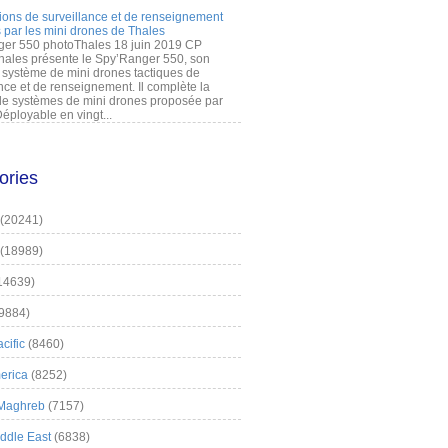
ions de surveillance et de renseignement
 par les mini drones de Thales
er 550 photoThales 18 juin 2019 CP
hales présente le Spy’Ranger 550, son
système de mini drones tactiques de
nce et de renseignement. Il complète la
 systèmes de mini drones proposée par
éployable en vingt...
ories
(20241)
(18989)
14639)
9884)
cific
(8460)
erica
(8252)
 Maghreb
(7157)
iddle East
(6838)