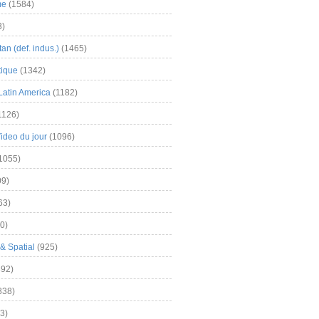
me
(1584)
3)
an (def. indus.)
(1465)
tique
(1342)
Latin America
(1182)
1126)
Video du jour
(1096)
1055)
9)
63)
0)
& Spatial
(925)
92)
838)
3)