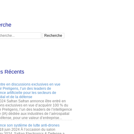
rche
es Récents
ntre en discussions exclusives en vue
r Preligens, l’un des leaders de
gence artificielle pour les secteurs de
tial et de la défense
2024 Safran Safran annonce être entré en
ons exclusives en vue d’acquérir 100 % du
e Preligens, l’un des leaders de l’intelligence
lle (IA) dédiée aux industries de l’aérospatial
défense, pour une valeur d’entreprise...
ance son système de lutte anti-drones
 18 juin 2024 À l’occasion du salon
ry 2024, Safran Electronics & Defense a