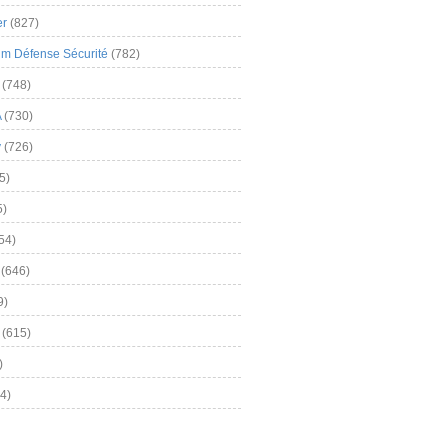
er
(827)
m Défense Sécurité
(782)
(748)
A
(730)
y
(726)
5)
5)
54)
(646)
9)
(615)
)
4)