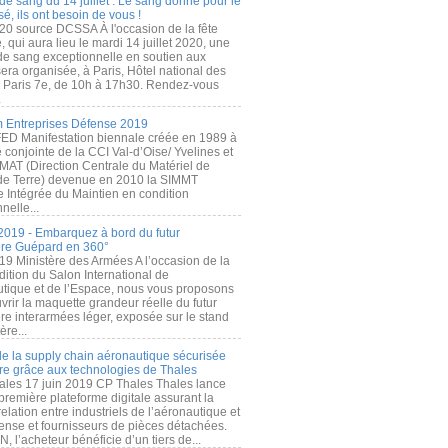
de sang du 14 juillet : Le sang donné pour le
é, ils ont besoin de vous !
20 source DCSSA À l'occasion de la fête
, qui aura lieu le mardi 14 juillet 2020, une
 de sang exceptionnelle en soutien aux
era organisée, à Paris, Hôtel national des
s Paris 7e, de 10h à 17h30. Rendez-vous
.
 Entreprises Défense 2019
FED Manifestation biennale créée en 1989 à
ive conjointe de la CCI Val-d’Oise/ Yvelines et
MAT (Direction Centrale du Matériel de
de Terre) devenue en 2010 la SIMMT
e Intégrée du Maintien en condition
nelle...
2019 - Embarquez à bord du futur
ère Guépard en 360°
19 Ministère des Armées A l’occasion de la
ition du Salon International de
utique et de l’Espace, nous vous proposons
rir la maquette grandeur réelle du futur
ère interarmées léger, exposée sur le stand
ère...
 de la supply chain aéronautique sécurisée
re grâce aux technologies de Thales
ales 17 juin 2019 CP Thales Thales lance
première plateforme digitale assurant la
elation entre industriels de l’aéronautique et
fense et fournisseurs de pièces détachées.
, l’acheteur bénéficie d’un tiers de...