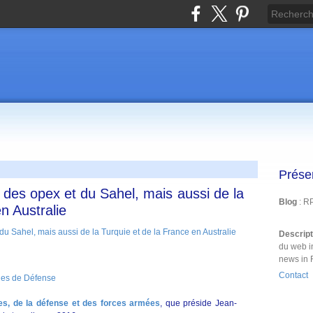
Prése
des opex et du Sahel, mais aussi de la
Blog
: R
n Australie
Descrip
du web i
news in 
Contact
nes de Défense
es, de la défense et des forces armées
, que préside Jean-