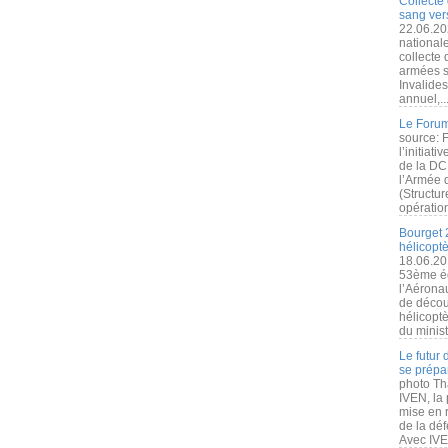
Collecte 
sang vers
22.06.20
nationale
collecte
armées s
Invalide
annuel,..
Le Forum
source: 
l’initiat
de la DC
l’Armée 
(Structur
opération
Bourget 
hélicopt
18.06.20
53ème éd
l’Aérona
de découv
hélicopt
du minist
Le futur
se prépa
photo Th
IVEN, la 
mise en r
de la dé
Avec IVEN