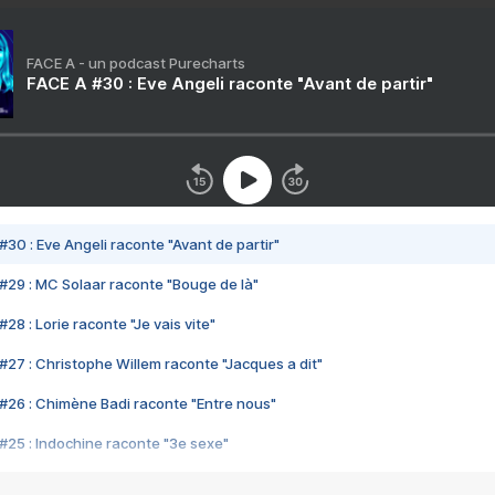
FACE A - un podcast Purecharts
FACE A #30 : Eve Angeli raconte "Avant de partir"
#30 : Eve Angeli raconte "Avant de partir"
#29 : MC Solaar raconte "Bouge de là"
28 : Lorie raconte "Je vais vite"
#27 : Christophe Willem raconte "Jacques a dit"
#26 : Chimène Badi raconte "Entre nous"
#25 : Indochine raconte "3e sexe"
#24 : Zaho raconte "C'est chelou"