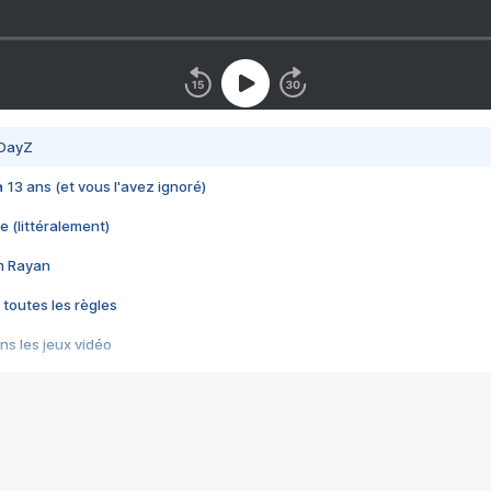
 DayZ
 a 13 ans (et vous l'avez ignoré)
e (littéralement)
im Rayan
 toutes les règles
s les jeux vidéo
us choquant de Rockstar ? - Le scandale BULLY
e plus moche de Steam
du RÊVE tourne au CAUCHEMAR