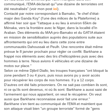
communiqué, l'EMA déclarait qu'"une dizaine de terroristes ont
été neutralisés" (voir mon post
ici
).
Contacté par notre correspondant à Bamako, "le chef d'état-
major des Ganda Koy" (l'une des milices de la Plateforme) a
affirmé hier soir que "l'attaque a eu lieu à environ 65km de
Ménaka, vers la frontière avec le Niger, dans la localité d'In
Araban. Des éléments du MAA pro-Bamako et du GATIA étaient
en mission de sensibilisation auprès des populations suite aux
affrontements qui ont eu lieu dans cette zone entre
communautés Dahoussak et Peulh. Une rencontre était même
prévue le 8 janvier prochain pour régler ce conflit. Barkhane a
frappé nos éléments avec des tirs d'hélicoptères puis avec des
hommes à terre. Nous avions 4 véhicules et une dizaine de
motos sur place."
Selon ce même Djibril Diallo, les troupes françaises "ont bloqué la
zone pendant 3 ou 4 jours, puis nous avons pu y avoir accès
pour récupérer les corps de nos hommes. Il y a 12 corps.
D'autres ont été faits prisonniers. On ne sait pas combien ils sont,
ni ce qu'ils sont devenus, ni où ils sont. Barkhane a aussi saisi de
l'armement qui nous appartient, on veut le récupérer. On veut
aussi que Barkhane reconnaisse avoir fait une erreur."
Barkhane
s'en tient au communiqué de l'EMA et maintient que
son attaque visait bien "un groupe terroriste" formé de "gens