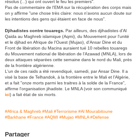
résolus (...) qui ont ouvert le feu les premiers".
Pas de commentaire de l'EMA sur la récupération des corps mais
on y affirme "une chose très claire: nous n'avons aucun doute sur
les intentions des gens qui étaient en face de nous".
Djihadistes contre touaregs.
Par ailleurs, des djihadistes d'Al
Qaida au Maghreb islamique (Aqmi), du Mouvement pour l'unité
et le djihad en Afrique de l'Ouest (Mujao), d'Ansar Dine et du
Front de libération du Macina auraient tué 10 rebelles touaregs
du Mouvement national de libération de l'Azawad (MNLA), lors de
deux attaques séparées cette semaine dans le nord du Mali, près
de la frontière algérienne.
L'un de ces raids a été revendiqué, samedi, par Ansar Dine. Il a
visé la base de Telhandok, à la frontière entre le Mali et l'Algérie,
et a fait "onze morts parmi les traitres à la solde de la France",
affirme l'organisation jihadiste. Le MNLA (voir son communiqué
ici
) a fait état de six morts.
#Africa & Maghreb
#Mali
#Terrorisme
#Al Mourabitoune
#Barkhane
#France
#AQMI
#Mujao
#MNLA
#Défense
Partager