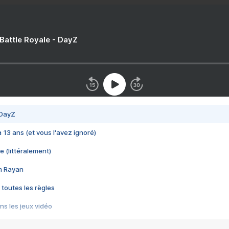
 Battle Royale - DayZ
 DayZ
 a 13 ans (et vous l'avez ignoré)
e (littéralement)
im Rayan
 toutes les règles
s les jeux vidéo
us choquant de Rockstar ? - Le scandale BULLY