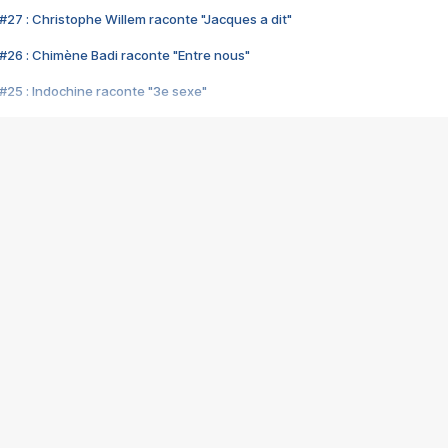
#27 : Christophe Willem raconte "Jacques a dit"
#26 : Chimène Badi raconte "Entre nous"
#25 : Indochine raconte "3e sexe"
#24 : Zaho raconte "C'est chelou"
#23 : Patrick Bruel raconte "Au café des délices"
#22 : Kyo raconte "Le chemin"
#21 : Nolwenn Leroy raconte "Cassé"
#20 : Patrick Hernandez raconte "Born to be alive"
#19 : Lorie raconte "Près de moi"
#18 : Michael Jones raconte "A nos actes manqués" (avec Jean-Jacque
#17 : Khaled raconte "Aïcha"
#16 : Corneille raconte "Parce qu'on vient de loin"