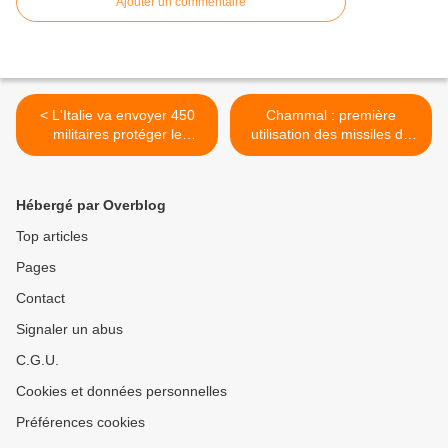
Ajouter un commentaire
< L'Italie va envoyer 450
Chammal : première
militaires protéger le
utilisation des missiles de
barrage de Mossoul
croisière SCALP >
Hébergé par Overblog
Top articles
Pages
Contact
Signaler un abus
C.G.U.
Cookies et données personnelles
Préférences cookies