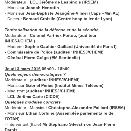
Modérateur :
LCL Jérôme de Lespinois (IRSEM)
- Monsieur
Joseph Henrotin
- Monsieur
Jean-Baptiste Jeangéne-Vilmer (Caps –Min AE)
- Docteur
Bernard Croisile (Centre hospitalier de Lyon)
Territorialisation de la défense et de la sécurité
Modérateur :
Colonel Partrick Poitou, (auditeur
INHESJ/CHEMI)
- Madame
Sophie Gaultier-Gaillard (Université de Paris I)
-
Commissaire de Police (auditeur INHESJ/CHEMI)
-
Général Pierre Grégo (EM Sentinelle)
Jeudi 3 mars 2016
09h00 - 18h00
Quels enjeux démocratiques ?
Modérateur : (
auditeur INHESJ/CHEMI
)
- Monsieur
Gabriel Périès (Institut Mines-Télécom)
- Magistrat (
auditeur INHESJ/CHEMI
)
-
LCL Jérôme Cario (CICDE)
Quelques modèles concrets
Modérateur : Monsieur
Christophe-Alexandre Paillard (IRSEM)
- Monsieur
Ethan Corbine (Assemblée parlementaire de
l'OTAN)
- Intervenant (Italie)
Mr Stephano Silvestri ou Jean-Pierre
Darnis