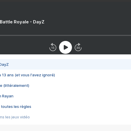
 Battle Royale - DayZ
 DayZ
 a 13 ans (et vous l'avez ignoré)
e (littéralement)
im Rayan
 toutes les règles
s les jeux vidéo
us choquant de Rockstar ? - Le scandale BULLY