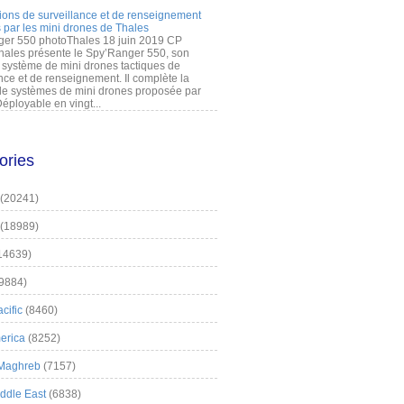
ions de surveillance et de renseignement
 par les mini drones de Thales
er 550 photoThales 18 juin 2019 CP
hales présente le Spy’Ranger 550, son
système de mini drones tactiques de
nce et de renseignement. Il complète la
 systèmes de mini drones proposée par
éployable en vingt...
ories
(20241)
(18989)
14639)
9884)
cific
(8460)
erica
(8252)
 Maghreb
(7157)
iddle East
(6838)