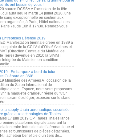
de sang du 14 juillet : Le sang donné pour le
é, ils ont besoin de vous !
20 source DCSSA À l'occasion de la fête
, qui aura lieu le mardi 14 juillet 2020, une
 de sang exceptionnelle en soutien aux
era organisée, à Paris, Hôtel national des
s Paris 7e, de 10h à 17h30. Rendez-vous
.
 Entreprises Défense 2019
FED Manifestation biennale créée en 1989 à
ive conjointe de la CCI Val-d’Oise/ Yvelines et
MAT (Direction Centrale du Matériel de
de Terre) devenue en 2010 la SIMMT
e Intégrée du Maintien en condition
nelle...
2019 - Embarquez à bord du futur
ère Guépard en 360°
19 Ministère des Armées A l’occasion de la
ition du Salon International de
utique et de l’Espace, nous vous proposons
rir la maquette grandeur réelle du futur
ère interarmées léger, exposée sur le stand
ère...
 de la supply chain aéronautique sécurisée
re grâce aux technologies de Thales
ales 17 juin 2019 CP Thales Thales lance
première plateforme digitale assurant la
elation entre industriels de l’aéronautique et
fense et fournisseurs de pièces détachées.
, l’acheteur bénéficie d’un tiers de...