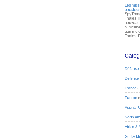
Les miss
boostées
Spy’Rang
Thales T
nouveau 
surveilla
gamme de
Thales. D
Categ
Défense
Defence
France
(
Europe
(
Asia & Pa
North Am
Africa &
Gulf & M