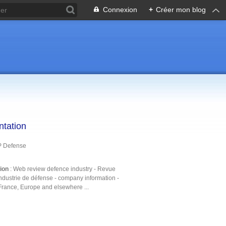
Connexion
+
Créer mon blog
ntation
P Defense
tion
: Web review defence industry - Revue
ndustrie de défense - company information -
France, Europe and elsewhere ...