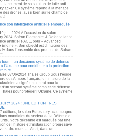
e lancement de sa solution de lutte anti-
kyjacker. Ce système répond à la menace
te des drones, aussi bien sur le champ de
u’à...
nce son intelligence artificielle embarquée
 19 juin 2024 À l’occasion du salon
ry 2024, Safran Electronics & Defense lance
gence artificielle ACE, pour « Advanced
 Engine ». Son objectif est d’intégrer des
s IA dans l’ensemble des produits de Safran
cs...
a fournir un deuxième système de défense
à l’Ukraine pour contribuer à la protection
rritoire
ales 07/06/2024 Thales Group Sous l’égide
ère des Armées français, le ministère de la
ukrainien a signé un contrat pour la
re d’un second système complet de défense
 Thales pour protéger l’Ukraine. Ce système
ORY 2024 : UNE ÉDITION TRÈS
UE
7 éditions, le salon Eurosatory accompagne
tions mondiales du secteur de la Défense et
curité. Notre décennie est marquée par une
ion de l’histoire et l’instauration progressive
el ordre mondial. Ainsi, dans un...