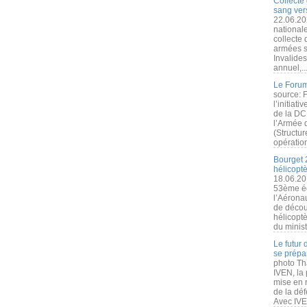
Collecte 
sang vers
22.06.20
nationale
collecte
armées s
Invalide
annuel,..
Le Forum
source: 
l’initiat
de la DC
l’Armée 
(Structur
opération
Bourget 
hélicopt
18.06.20
53ème éd
l’Aérona
de découv
hélicopt
du minist
Le futur
se prépa
photo Th
IVEN, la 
mise en r
de la dé
Avec IVEN