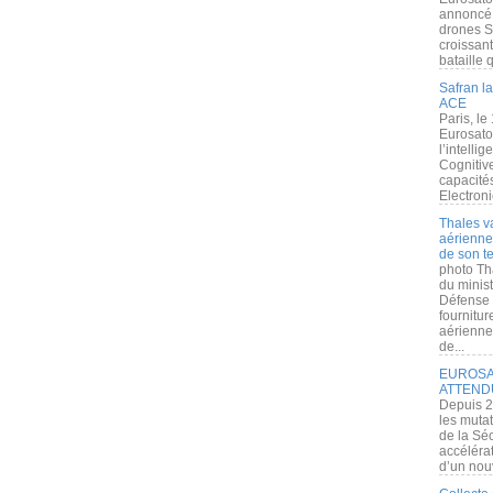
annoncé l
drones S
croissan
bataille q
Safran la
ACE
Paris, le
Eurosato
l’intelli
Cognitive
capacité
Electroni
Thales v
aérienne 
de son te
photo Th
du minist
Défense 
fournitu
aérienne
de...
EUROSAT
ATTEND
Depuis 2
les muta
de la Sé
accélérat
d’un nouv