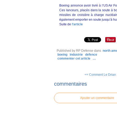
Boeing annonce avoir livré à l’US Air For
Ces lanceurs, placés dans la soute à b
missiles de croisière à charge nucléa
également emporter en soute jusqu’à h
Suite de
l’article
Published by RP Defense
dans
north am
boeing
industrie
defence
commenter cet article
…
<< Comment Le Drian a
commentaires
Ajouter un commentaire