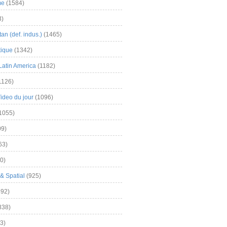
me
(1584)
3)
an (def. indus.)
(1465)
tique
(1342)
Latin America
(1182)
1126)
Video du jour
(1096)
1055)
9)
63)
0)
& Spatial
(925)
92)
838)
3)