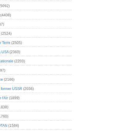
(5092)
(4408)
37)
(2524)
 Terre
(2505)
& USA
(2360)
ationale
(2203)
97)
ce
(2166)
& former USSR
(2036)
l'Air
(1899)
1838)
1760)
OTAN
(1584)