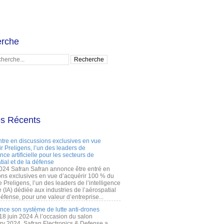
rche
es Récents
ntre en discussions exclusives en vue
r Preligens, l’un des leaders de
gence artificielle pour les secteurs de
tial et de la défense
2024 Safran Safran annonce être entré en
ons exclusives en vue d’acquérir 100 % du
e Preligens, l’un des leaders de l’intelligence
lle (IA) dédiée aux industries de l’aérospatial
défense, pour une valeur d’entreprise...
ance son système de lutte anti-drones
 18 juin 2024 À l’occasion du salon
ry 2024, Safran Electronics & Defense a