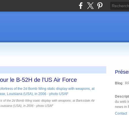
Prése
our le B-52H de l’US Air Force
Blog
: R
Descrip
ss of the 2d Bomb Wing static display with weapons, at Barksdale Air
du web i
ouisiana (USA), in 2006 - photo USAF
news in 
Contact