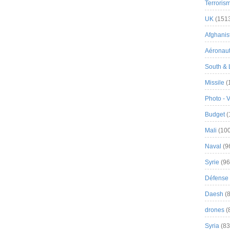
Terroris
UK
(151
Afghanist
Aéronau
South & 
Missile
(
Photo - 
Budget
(
Mali
(100
Naval
(9
Syrie
(96
Défense 
Daesh
(8
drones
(
Syria
(83