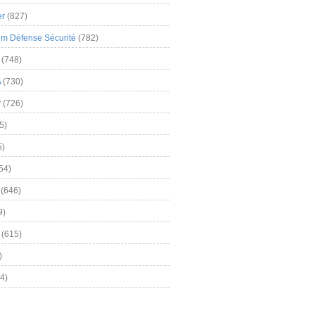
er
(827)
m Défense Sécurité
(782)
(748)
A
(730)
y
(726)
5)
5)
54)
(646)
9)
(615)
)
4)