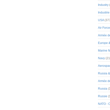
Industry
Industrie
USA
(37
Air Force
Armée de
Europe 
Marine N
Navy
(21
Aerospa
Russia 
Armée de 
Russia
(
Russie
(
NATO - 