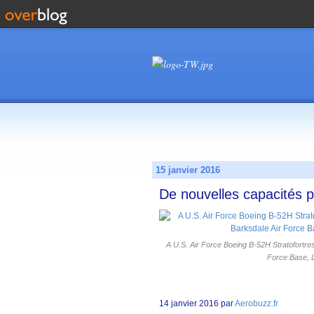
15 janvier 2016
De nouvelles capacités p
A U.S. Air Force Boeing B-52H Stratofortre
Force Base, L
14 janvier 2016 par
Aerobuzz.fr