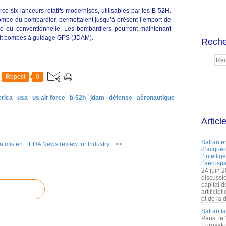
ce six lanceurs rotatifs modernisés, utilisables par les B-52H.
ombe du bombardier, permettaient jusqu’à présent l’emport de
ire ou conventionnelle. Les bombardiers pourront maintenant
uit bombes à guidage GPS (JDAM).
Reche
Repost
0
erica
usa
us air force
b-52h
jdam
défense
aéronautique
Articl
Safran e
 mis en...
EDA News review for Industry... >>
d’acquéri
l’intelli
l’aérospa
24 juin 
discussi
capital d
artificie
et de la 
Safran l
Paris, le
Eurosato