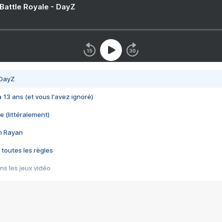
 Battle Royale - DayZ
 DayZ
 a 13 ans (et vous l'avez ignoré)
e (littéralement)
im Rayan
 toutes les règles
s les jeux vidéo
us choquant de Rockstar ? - Le scandale BULLY
e plus moche de Steam
du RÊVE tourne au CAUCHEMAR