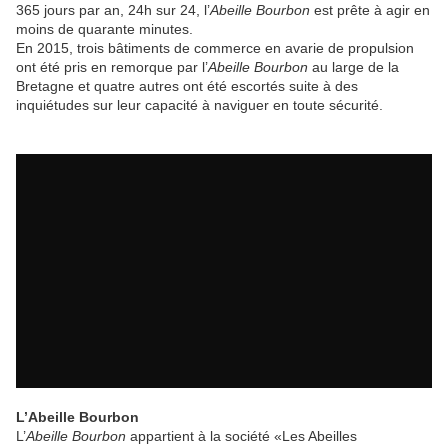
365 jours par an, 24h sur 24, l’
Abeille Bourbon
est prête à agir en
moins de quarante minutes.
En 2015, trois bâtiments de commerce en avarie de propulsion
ont été pris en remorque par l’
Abeille Bourbon
au large de la
Bretagne et quatre autres ont été escortés suite à des
inquiétudes sur leur capacité à naviguer en toute sécurité.
L’Abeille Bourbon
L’
Abeille Bourbon
appartient à la société «Les Abeilles