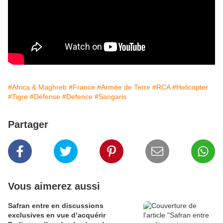
#Africa & Maghreb
#France
#Armée de Terre
#RCA
#Helicopter
#Tigre
#Défense
#Defence
#Sangaris
Partager
Vous aimerez aussi
Safran entre en discussions
exclusives en vue d’acquérir