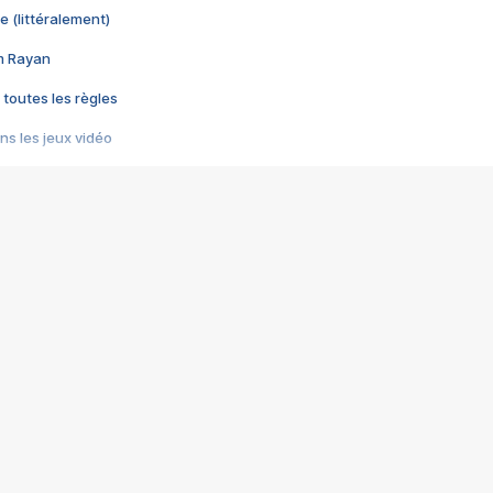
e (littéralement)
im Rayan
 toutes les règles
s les jeux vidéo
us choquant de Rockstar ? - Le scandale BULLY
e plus moche de Steam
du RÊVE tourne au CAUCHEMAR
pendant 8 heures
it… à tort
umiliés par un jeu vidéo
ire - Final Fantasy 8
ti un empire - Age of Empires