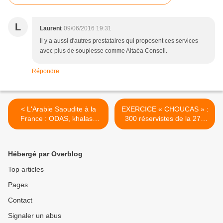
L
Laurent
09/06/2016 19:31
Il y a aussi d'autres prestataires qui proposent ces services
avec plus de souplesse comme Altaéa Conseil.
Répondre
< L'Arabie Saoudite à la
EXERCICE « CHOUCAS » :
France : ODAS, khalass
300 réservistes de la 27e
(Ça suffit)
BIM mobilisés >
Hébergé par Overblog
Top articles
Pages
Contact
Signaler un abus