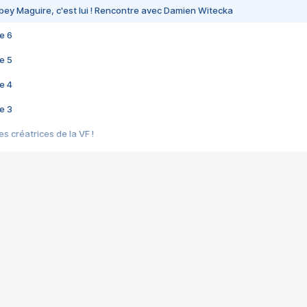
bey Maguire, c'est lui ! Rencontre avec Damien Witecka
e 6
e 5
e 4
e 3
s créatrices de la VF !
e 2
e 1
e Mektoub My Love arrive enfin ! Rencontre avec Shaïn Boumedine et Sal
i : après Toni en famille
elle réalise le bouleversant Dites lui que je l'aime
ais ! Rencontre autour de Vie privée de Rebecca Zlotowski
 de Marguerite, Grave... Rencontre avec Ella Rumpf