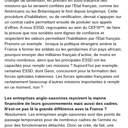
changer de dimension, en prenant en sous-traitance des
missions qui lui seraient confiées par l’Etat français, comme les
Américains ou les Britanniques le font depuis longtemps. Cette
procédure d’habilitation, ou de certification, devrait s’appuyer sur
un contrat cadre permettant ensuite de postuler aux appels
d’offres. A nous ESSD, regroupées au sein du CEFSI***, de faire
la preuve que nos sociétés sont dignes de confiance et
respectent les valeurs permettant l’habilitation par l’Etat français.
Prenons un exemple : lorsque la politique étrangère amène la
France à former les soldats ou les gendarmes d’un pays africain,
pourquoi envoyer des militaires français d’active, de moins en
moins nombreux, alors que les principales ESSD ont les
capacités pour remplir ces missions ? Aujourd’hui par exemple,
certaines ESSD, dont Geos, concourent pour la formation des
forces spéciales irakiennes. Les forces spéciales françaises ont
certainement beaucoup d’autres missions importantes à remplir
en ce moment, non ?
Les entreprises anglo-saxonnes reçoivent la manne
financière de leurs gouvernements mais aussi des cadres.
N’est-ce pas là la grande différence avec la France ?
Absolument. Les entreprises anglo-saxonnes sont des points de
passage temporaires pour de nombreux cadres de l’armée ou
pour des fonctionnaires détachés. Donc se crée, de fait, une