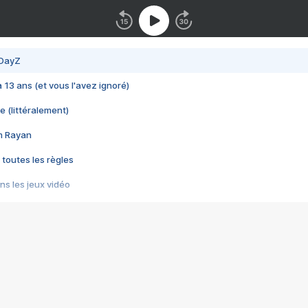
 DayZ
 a 13 ans (et vous l'avez ignoré)
e (littéralement)
im Rayan
 toutes les règles
s les jeux vidéo
us choquant de Rockstar ? - Le scandale BULLY
e plus moche de Steam
du RÊVE tourne au CAUCHEMAR
pendant 8 heures