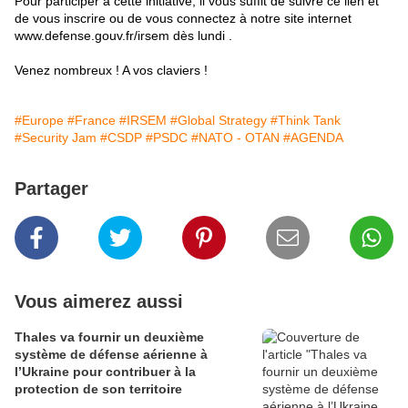
Pour participer à cette initiative, il vous suffit de suivre
ce lien
et
de vous inscrire ou de vous connectez à notre site internet
www.defense.gouv.fr/irsem
dès lundi .
Venez nombreux ! A vos claviers !
#Europe
#France
#IRSEM
#Global Strategy
#Think Tank
#Security Jam
#CSDP
#PSDC
#NATO - OTAN
#AGENDA
Partager
Vous aimerez aussi
Thales va fournir un deuxième
système de défense aérienne à
l’Ukraine pour contribuer à la
protection de son territoire