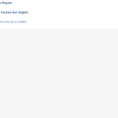
im Rayan
 toutes les règles
s les jeux vidéo
us choquant de Rockstar ? - Le scandale BULLY
e plus moche de Steam
du RÊVE tourne au CAUCHEMAR
pendant 8 heures
it… à tort
umiliés par un jeu vidéo
ire - Final Fantasy 8
ti un empire - Age of Empires
story DOFUS
tard, il crée l'un des pires jeux de tous les temps, MindsEye.