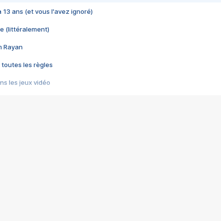
 a 13 ans (et vous l'avez ignoré)
e (littéralement)
im Rayan
 toutes les règles
s les jeux vidéo
us choquant de Rockstar ? - Le scandale BULLY
e plus moche de Steam
du RÊVE tourne au CAUCHEMAR
pendant 8 heures
it… à tort
umiliés par un jeu vidéo
ire - Final Fantasy 8