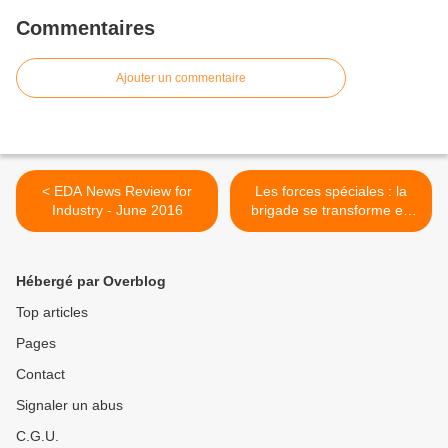
Commentaires
Ajouter un commentaire
< EDA News Review for
Les forces spéciales : la
Industry - June 2016
brigade se transforme en
commandement >
Hébergé par Overblog
Top articles
Pages
Contact
Signaler un abus
C.G.U.