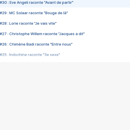
#30 : Eve Angeli raconte "Avant de partir"
#29 : MC Solaar raconte "Bouge de là"
28 : Lorie raconte "Je vais vite"
#27 : Christophe Willem raconte "Jacques a dit"
#26 : Chimène Badi raconte "Entre nous"
#25 : Indochine raconte "3e sexe"
#24 : Zaho raconte "C'est chelou"
#23 : Patrick Bruel raconte "Au café des délices"
#22 : Kyo raconte "Le chemin"
#21 : Nolwenn Leroy raconte "Cassé"
#20 : Patrick Hernandez raconte "Born to be alive"
#19 : Lorie raconte "Près de moi"
#18 : Michael Jones raconte "A nos actes manqués" (avec Jean-Jacque