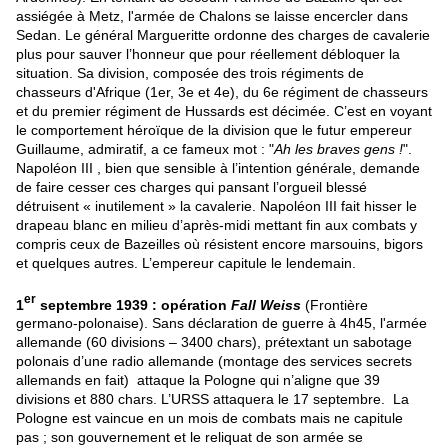
assiégée à Metz, l'armée de Chalons se laisse encercler dans
Sedan. Le général Margueritte ordonne des charges de cavalerie
plus pour sauver l’honneur que pour réellement débloquer la
situation. Sa division, composée des trois régiments de
chasseurs d'Afrique (1er, 3e et 4e), du 6e régiment de chasseurs
et du premier régiment de Hussards est décimée. C’est en voyant
le comportement héroïque de la division que le futur empereur
Guillaume, admiratif, a ce fameux mot : "
Ah les braves gens
!
".
Napoléon III , bien que sensible à l’intention générale, demande
de faire cesser ces charges qui pansant l’orgueil blessé
détruisent « inutilement » la cavalerie. Napoléon III fait hisser le
drapeau blanc en milieu d’après-midi mettant fin aux combats y
compris ceux de Bazeilles où résistent encore marsouins, bigors
et quelques autres. L’empereur capitule le lendemain.
er
1
septembre 1939 : opération
Fall Weiss
(Frontière
germano-polonaise). Sans déclaration de guerre à 4h45, l'armée
allemande (60 divisions – 3400 chars), prétextant un sabotage
polonais d’une radio allemande (montage des services secrets
allemands en fait) attaque la Pologne qui n’aligne que 39
divisions et 880 chars. L’URSS attaquera le 17 septembre. La
Pologne est vaincue en un mois de combats mais ne capitule
pas ; son gouvernement et le reliquat de son armée se