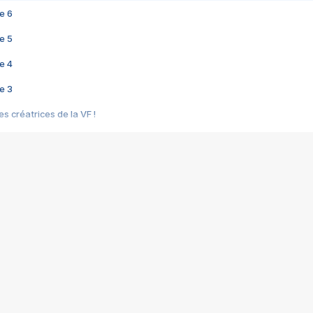
e 6
e 5
e 4
e 3
s créatrices de la VF !
e 2
e 1
e Mektoub My Love arrive enfin ! Rencontre avec Shaïn Boumedine et Sal
i : après Toni en famille
elle réalise le bouleversant Dites lui que je l'aime
ais ! Rencontre autour de Vie privée de Rebecca Zlotowski
 de Marguerite, Grave... Rencontre avec Ella Rumpf