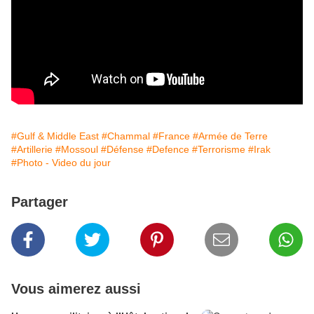
#Gulf & Middle East
#Chammal
#France
#Armée de Terre
#Artillerie
#Mossoul
#Défense
#Defence
#Terrorisme
#Irak
#Photo - Video du jour
Partager
Vous aimerez aussi