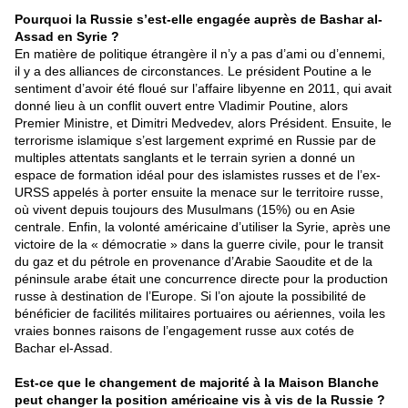
Pourquoi la Russie s’est-elle engagée auprès de Bashar al-
Assad en Syrie ?
En matière de politique étrangère il n’y a pas d’ami ou d’ennemi,
il y a des alliances de circonstances. Le président Poutine a le
sentiment d’avoir été floué sur l’affaire libyenne en 2011, qui avait
donné lieu à un conflit ouvert entre Vladimir Poutine, alors
Premier Ministre, et Dimitri Medvedev, alors Président. Ensuite, le
terrorisme islamique s’est largement exprimé en Russie par de
multiples attentats sanglants et le terrain syrien a donné un
espace de formation idéal pour des islamistes russes et de l’ex-
URSS appelés à porter ensuite la menace sur le territoire russe,
où vivent depuis toujours des Musulmans (15%) ou en Asie
centrale. Enfin, la volonté américaine d’utiliser la Syrie, après une
victoire de la « démocratie » dans la guerre civile, pour le transit
du gaz et du pétrole en provenance d’Arabie Saoudite et de la
péninsule arabe était une concurrence directe pour la production
russe à destination de l’Europe. Si l’on ajoute la possibilité de
bénéficier de facilités militaires portuaires ou aériennes, voila les
vraies bonnes raisons de l’engagement russe aux cotés de
Bachar el-Assad.
Est-ce que le changement de majorité à la Maison Blanche
peut changer la position américaine vis à vis de la Russie ?