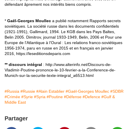
défendant âprement nos intérêts biens compris.
*
Gaël-Georges Moullec
a publié notamment Rapports secrets
soviétiques. La société russe dans les documents confidentiels
(1921-1991), Gallimard, 1994. Le KGB dans les Pays Baltes,
Belin 2005. Dimitrov, journal 1933-1949, Belin, 2006 et Pour une
Europe de l'Atlantique à l'Oural : Les relations franco-soviétiques
1956-1974, paru en russe en 2015 et en français en janvier
2016, https://leseditionsdeparis.com
** discours intégral
: http://www.alterinfo.net/Discours-de-
Vladimir-Poutine-prononce-le-10-fevrier-a-la-Conference-de-
Munich-sur-la-securite-texte-integral_a6513.html
#Russia
#Russie
#Alain Establier
#Gaël-Georges Moullec
#SDBR
#Crimée
#Syrie
#Syria
#Poutine
#Défense
#Defence
#Gulf &
Middle East
Partager