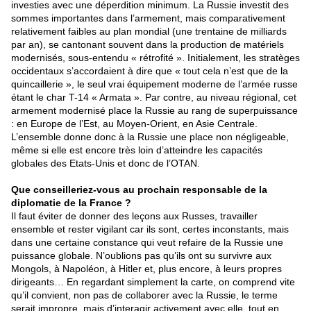
investies avec une déperdition minimum. La Russie investit des
sommes importantes dans l’armement, mais comparativement
relativement faibles au plan mondial (une trentaine de milliards
par an), se cantonant souvent dans la production de matériels
modernisés, sous-entendu « rétrofité ». Initialement, les stratèges
occidentaux s’accordaient à dire que « tout cela n’est que de la
quincaillerie », le seul vrai équipement moderne de l’armée russe
étant le char T-14 « Armata ». Par contre, au niveau régional, cet
armement modernisé place la Russie au rang de superpuissance
: en Europe de l’Est, au Moyen-Orient, en Asie Centrale.
L’ensemble donne donc à la Russie une place non négligeable,
même si elle est encore très loin d’atteindre les capacités
globales des Etats-Unis et donc de l’OTAN.
Que conseilleriez-vous au prochain responsable de la
diplomatie de la France ?
Il faut éviter de donner des leçons aux Russes, travailler
ensemble et rester vigilant car ils sont, certes inconstants, mais
dans une certaine constance qui veut refaire de la Russie une
puissance globale. N’oublions pas qu’ils ont su survivre aux
Mongols, à Napoléon, à Hitler et, plus encore, à leurs propres
dirigeants… En regardant simplement la carte, on comprend vite
qu’il convient, non pas de collaborer avec la Russie, le terme
serait impropre, mais d’interagir activement avec elle, tout en