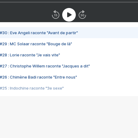
#30 : Eve Angeli raconte "Avant de partir"
#29 : MC Solaar raconte "Bouge de là"
28 : Lorie raconte "Je vais vite"
#27 : Christophe Willem raconte "Jacques a dit"
#26 : Chimène Badi raconte "Entre nous"
#25 : Indochine raconte "3e sexe"
#24 : Zaho raconte "C'est chelou"
#23 : Patrick Bruel raconte "Au café des délices"
#22 : Kyo raconte "Le chemin"
#21 : Nolwenn Leroy raconte "Cassé"