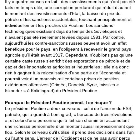
Il y a quatre causes en fait : des investissements qui n’ont pas été
faits en temps utile, une corruption perdurant qui réduit d’autant
le montant des investissements d’Etat, la baisse du prix du
pétrole et les sanctions occidentales, touchant principalement et
individuellement les proches de Poutine. Les sanctions
technologiques existaient déjà du temps des Soviétiques et
n’avaient pas été réellement levées depuis 1991. Par contre,
aujourd’hui les contre-sanctions russes peuvent avoir un effet
bénéfique pour le pays, en l’obligeant à redevenir le grand pays
agricole qu’il était avant 1917. Cependant, n’oublions pas qu’une
certaine caste russe s’enrichit des exportations de pétrole et de
gaz et des importations agricoles et industrielles ; elle n’a donc
rien à gagner à la relocalisation d’une partie de l’économie et
pourrait voir d’un mauvais œil certaines prises de position
extérieures offensives (Crimée, Donetsk, Syrie, missiles «
Iskander » à Kaliningrad) du Président Poutine.
Pourquoi le Président Poutine prend-il ce risque ?
Le président Poutine a deux cerveaux : celui de l’ancien du FSB,
patriote, qui a grandi à Leningrad, « berceau de trois révolutions
», et celui d’une personne qui a fait son chemin en accumulant
une richesse personnelle d’un montant aussi impressionnant que
flou. Selon le cerveau qu’il utilise, il prend des décisions dans l’un
ou l’autre sens. L’erreur de l’Occident est de ne pas avoir perçu