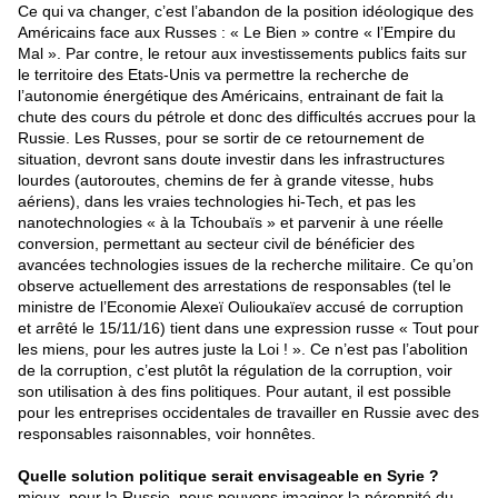
Ce qui va changer, c’est l’abandon de la position idéologique des
Américains face aux Russes : « Le Bien » contre « l’Empire du
Mal ». Par contre, le retour aux investissements publics faits sur
le territoire des Etats-Unis va permettre la recherche de
l’autonomie énergétique des Américains, entrainant de fait la
chute des cours du pétrole et donc des difficultés accrues pour la
Russie. Les Russes, pour se sortir de ce retournement de
situation, devront sans doute investir dans les infrastructures
lourdes (autoroutes, chemins de fer à grande vitesse, hubs
aériens), dans les vraies technologies hi-Tech, et pas les
nanotechnologies « à la Tchoubaïs » et parvenir à une réelle
conversion, permettant au secteur civil de bénéficier des
avancées technologies issues de la recherche militaire. Ce qu’on
observe actuellement des arrestations de responsables (tel le
ministre de l’Economie Alexeï Oulioukaïev accusé de corruption
et arrêté le 15/11/16) tient dans une expression russe « Tout pour
les miens, pour les autres juste la Loi ! ». Ce n’est pas l’abolition
de la corruption, c’est plutôt la régulation de la corruption, voir
son utilisation à des fins politiques. Pour autant, il est possible
pour les entreprises occidentales de travailler en Russie avec des
responsables raisonnables, voir honnêtes.
Quelle solution politique serait envisageable en Syrie ?
mieux, pour la Russie, nous pouvons imaginer la pérennité du