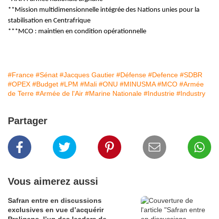
**Mission multidimensionnelle intégrée des Nations unies pour la
stabilisation en Centrafrique
***MCO : maintien en condition opérationnelle
#France
#Sénat
#Jacques Gautier
#Défense
#Defence
#SDBR
#OPEX
#Budget
#LPM
#Mali
#ONU
#MINUSMA
#MCO
#Armée
de Terre
#Armée de l'Air
#Marine Nationale
#Industrie
#Industry
Partager
Vous aimerez aussi
Safran entre en discussions
exclusives en vue d’acquérir
Preligens, l’un des leaders de