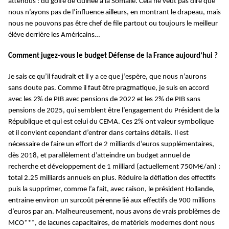
attendus : du golfe de Guinée à la Somalie. Cela ne veut pas dire que
nous n’ayons pas de l’influence ailleurs, en montrant le drapeau, mais
nous ne pouvons pas être chef de file partout ou toujours le meilleur
élève derrière les Américains…
Comment jugez-vous le budget Défense de la France aujourd’hui ?
Je sais ce qu’il faudrait et il y a ce que j’espère, que nous n’aurons
sans doute pas. Comme il faut être pragmatique, je suis en accord
avec les 2% de PIB avec pensions de 2022 et les 2% de PIB sans
pensions de 2025, qui semblent être l’engagement du Président de la
République et qui est celui du CEMA. Ces 2% ont valeur symbolique
et il convient cependant d’entrer dans certains détails. Il est
nécessaire de faire un effort de 2 milliards d’euros supplémentaires,
dès 2018, et parallèlement d’atteindre un budget annuel de
recherche et développement de 1 milliard (actuellement 750M€/an) :
total 2.25 milliards annuels en plus. Réduire la déflation des effectifs
puis la supprimer, comme l’a fait, avec raison, le président Hollande,
entraine environ un surcoût pérenne lié aux effectifs de 900 millions
d’euros par an. Malheureusement, nous avons de vrais problèmes de
MCO***, de lacunes capacitaires, de matériels modernes dont nous