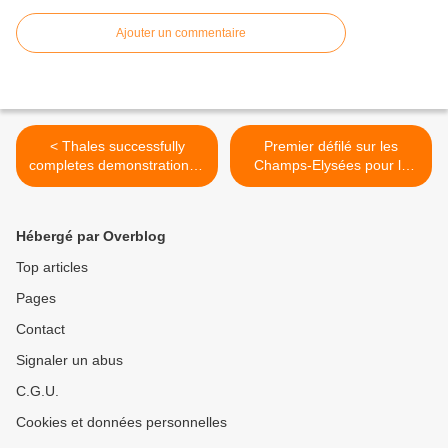
Ajouter un commentaire
< Thales successfully
Premier défilé sur les
completes demonstration of
Champs-Elysées pour le
its exhaustive Mine-Hunting
futur véhicule blindé
Unmanned Package in
connecté de l’armée de
Belgium
Terre >
Hébergé par Overblog
Top articles
Pages
Contact
Signaler un abus
C.G.U.
Cookies et données personnelles