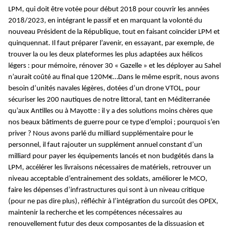
LPM, qui doit être votée pour début 2018 pour couvrir les années
2018/2023, en intégrant le passif et en marquant la volonté du
nouveau Président de la République, tout en faisant coïncider LPM et
quinquennat. Il faut préparer l’avenir, en essayant, par exemple, de
trouver la ou les deux plateformes les plus adaptées aux hélicos
légers : pour mémoire, rénover 30 « Gazelle » et les déployer au Sahel
n’aurait coûté au final que 120M€…Dans le même esprit, nous avons
besoin d’unités navales légères, dotées d’un drone VTOL, pour
sécuriser les 200 nautiques de notre littoral, tant en Méditerranée
qu’aux Antilles ou à Mayotte : il y a des solutions moins chères que
nos beaux bâtiments de guerre pour ce type d’emploi ; pourquoi s’en
priver ? Nous avons parlé du milliard supplémentaire pour le
personnel, il faut rajouter un supplément annuel constant d’un
milliard pour payer les équipements lancés et non budgétés dans la
LPM, accélérer les livraisons nécessaires de matériels, retrouver un
niveau acceptable d’entrainement des soldats, améliorer le MCO,
faire les dépenses d’infrastructures qui sont à un niveau critique
(pour ne pas dire plus), réfléchir à l’intégration du surcoût des OPEX,
maintenir la recherche et les compétences nécessaires au
renouvellement futur des deux composantes de la dissuasion et