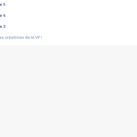
e 5
e 4
e 3
s créatrices de la VF !
e 2
e 1
e Mektoub My Love arrive enfin ! Rencontre avec Shaïn Boumedine et Sal
i : après Toni en famille
elle réalise le bouleversant Dites lui que je l'aime
ais ! Rencontre autour de Vie privée de Rebecca Zlotowski
 de Marguerite, Grave... Rencontre avec Ella Rumpf
 Les Rêveurs, un film intime sur la santé mentale
a avec un film sur le mouvement des Gilets jaunes