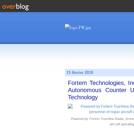
15 février 2018
Fortem Technologies, In
Autonomous Counter U
Technology
Powered by Fortem TrueView Radar, DroneHun
aircraft operatin