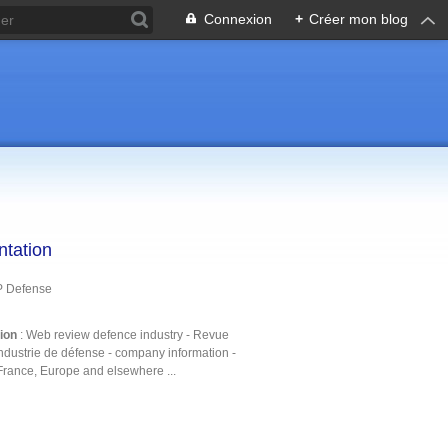
Connexion
+
Créer mon blog
ntation
P Defense
tion
: Web review defence industry - Revue
ndustrie de défense - company information -
France, Europe and elsewhere ...