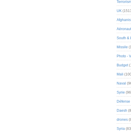
Terroris
UK
(151
Afghanist
Aéronau
South & 
Missile
(
Photo - 
Budget
(
Mali
(100
Naval
(9
Syrie
(96
Défense 
Daesh
(8
drones
(
Syria
(83