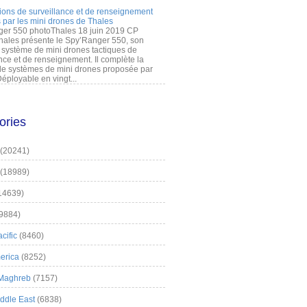
ions de surveillance et de renseignement
 par les mini drones de Thales
er 550 photoThales 18 juin 2019 CP
hales présente le Spy’Ranger 550, son
système de mini drones tactiques de
nce et de renseignement. Il complète la
 systèmes de mini drones proposée par
éployable en vingt...
ories
(20241)
(18989)
14639)
9884)
cific
(8460)
erica
(8252)
 Maghreb
(7157)
iddle East
(6838)