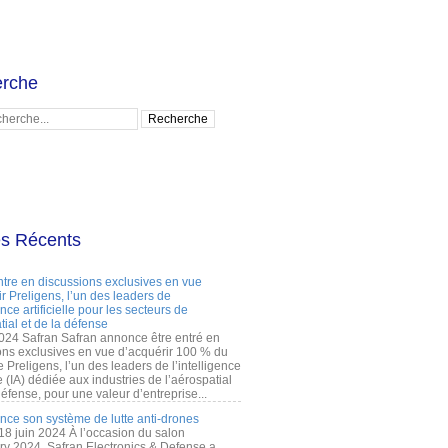
rche
es Récents
ntre en discussions exclusives en vue
r Preligens, l’un des leaders de
gence artificielle pour les secteurs de
tial et de la défense
2024 Safran Safran annonce être entré en
ons exclusives en vue d’acquérir 100 % du
e Preligens, l’un des leaders de l’intelligence
lle (IA) dédiée aux industries de l’aérospatial
défense, pour une valeur d’entreprise...
ance son système de lutte anti-drones
 18 juin 2024 À l’occasion du salon
ry 2024, Safran Electronics & Defense a