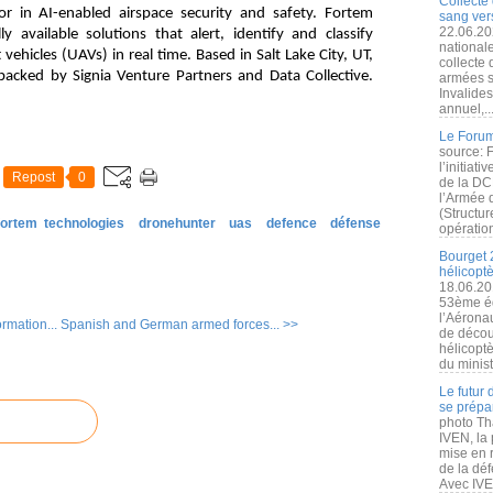
Collecte 
or in AI-enabled airspace security and safety. Fortem
sang vers
22.06.20
ly available solutions that alert, identify and classify
nationale
ehicles (UAVs) in real time. Based in Salt Lake City, UT,
collecte
backed by Signia Venture Partners and Data Collective.
armées s
Invalide
annuel,..
Le Forum
source: 
l’initiat
Repost
0
de la DC
l’Armée 
(Structur
fortem technologies
dronehunter
uas
defence
défense
opération
Bourget 
hélicopt
18.06.20
53ème éd
l’Aérona
rmation...
Spanish and German armed forces... >>
de découv
hélicopt
du minist
Le futur
se prépa
photo Th
IVEN, la 
mise en r
de la dé
Avec IVEN