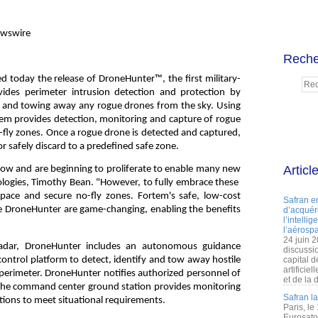
ewswire
Reche
d today the release of DroneHunter™, the first military-
vides perimeter intrusion detection and protection by
e and towing away any rogue drones from the sky. Using
em provides detection, monitoring and capture of rogue
o-fly zones. Once a rogue drone is detected and captured,
r safely discard to a predefined safe zone.
Articl
now and are beginning to proliferate to enable many new
ologies, Timothy Bean. "However, to fully embrace these
pace and secure no-fly zones. Fortem's safe, low-cost
Safran e
ke DroneHunter are game-changing, enabling the benefits
d’acquéri
l’intelli
l’aérospa
24 juin 
adar, DroneHunter includes an autonomous guidance
discussi
trol platform to detect, identify and tow away hostile
capital d
artificie
perimeter. DroneHunter notifies authorized personnel of
et de la 
e. The command center ground station provides monitoring
Safran l
ions to meet situational requirements.
Paris, le
Eurosato