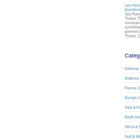
Les miss
boostées
Spy’Rang
Thales T
nouveau 
surveilla
gamme de
Thales. D
Categ
Défense
Defence
France
(
Europe
(
Asia & Pa
North Am
Africa &
Gulf & M