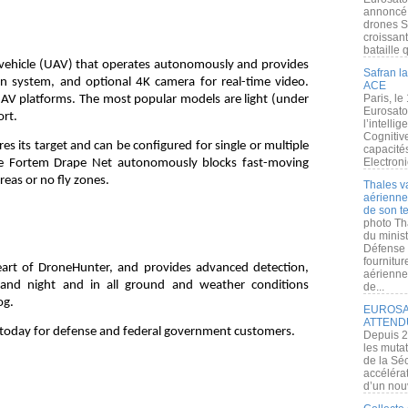
annoncé l
drones S
croissan
bataille q
vehicle (UAV) that operates autonomously and provides
Safran la
n system, and optional 4K camera for real-time video.
ACE
Paris, le
AV platforms. The most popular models are light (under
Eurosato
ort.
l’intelli
Cognitive
s its target and can be configured for single or multiple
capacité
Electroni
the Fortem Drape Net autonomously blocks fast-moving
reas or no fly zones.
Thales v
aérienne 
de son te
photo Th
du minist
Défense 
fournitu
eart of DroneHunter, and provides advanced detection,
aérienne
y and night and in all ground and weather conditions
de...
og.
EUROSAT
ATTEND
 today for defense and federal government customers.
Depuis 2
les muta
de la Sé
accélérat
d’un nouv