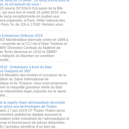
de sang du 14 juillet : Le sang donné pour le
é, ils ont besoin de vous !
20 source DCSSA À l'occasion de la fête
, qui aura lieu le mardi 14 juillet 2020, une
 de sang exceptionnelle en soutien aux
era organisée, à Paris, Hôtel national des
s Paris 7e, de 10h à 17h30. Rendez-vous
.
 Entreprises Défense 2019
FED Manifestation biennale créée en 1989 à
ive conjointe de la CCI Val-d’Oise/ Yvelines et
MAT (Direction Centrale du Matériel de
de Terre) devenue en 2010 la SIMMT
e Intégrée du Maintien en condition
nelle...
2019 - Embarquez à bord du futur
ère Guépard en 360°
19 Ministère des Armées A l’occasion de la
ition du Salon International de
utique et de l’Espace, nous vous proposons
rir la maquette grandeur réelle du futur
ère interarmées léger, exposée sur le stand
ère...
 de la supply chain aéronautique sécurisée
re grâce aux technologies de Thales
ales 17 juin 2019 CP Thales Thales lance
première plateforme digitale assurant la
elation entre industriels de l’aéronautique et
fense et fournisseurs de pièces détachées.
, l’acheteur bénéficie d’un tiers de...