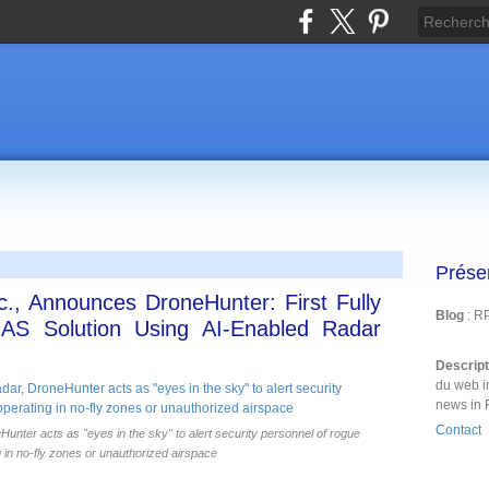
Prése
c., Announces DroneHunter: First Fully
Blog
: R
AS Solution Using AI-Enabled Radar
Descrip
du web i
news in 
Contact
ter acts as "eyes in the sky" to alert security personnel of rogue
g in no-fly zones or unauthorized airspace