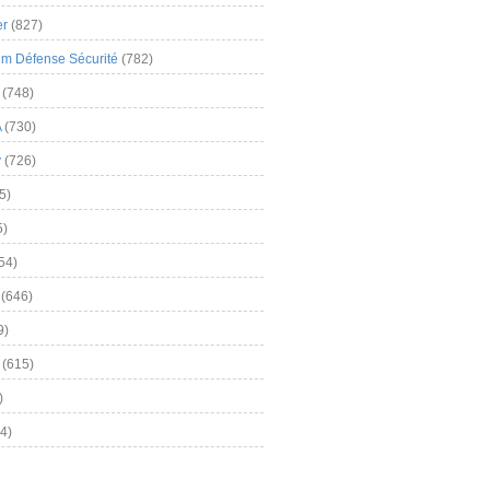
er
(827)
m Défense Sécurité
(782)
(748)
A
(730)
y
(726)
5)
5)
54)
(646)
9)
(615)
)
4)