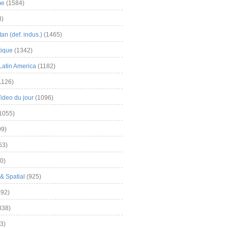
me
(1584)
3)
an (def. indus.)
(1465)
tique
(1342)
Latin America
(1182)
1126)
Video du jour
(1096)
1055)
9)
63)
0)
& Spatial
(925)
92)
838)
3)