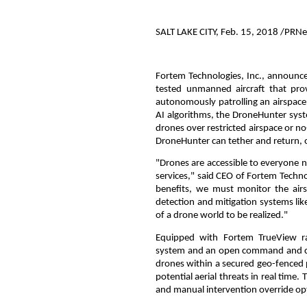
SALT LAKE CITY, Feb. 15, 2018 /PRN
Fortem Technologies, Inc., announce
tested unmanned aircraft that pro
autonomously patrolling an airspac
AI algorithms, the DroneHunter syst
drones over restricted airspace or n
DroneHunter can tether and return, o
"Drones are accessible to everyone 
services," said CEO of Fortem Techn
benefits, we must monitor the airs
detection and mitigation systems li
of a drone world to be realized."
Equipped with Fortem TrueView r
system and an open command and con
drones within a secured geo-fenced 
potential aerial threats in real tim
and manual intervention override opt