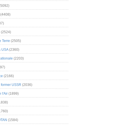
(5092)
(4408)
37)
(2524)
 Terre
(2505)
& USA
(2360)
ationale
(2203)
97)
ce
(2166)
& former USSR
(2036)
l'Air
(1899)
1838)
1760)
OTAN
(1584)