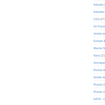
Industry
Industrie
USA
(37
Air Force
Armée de
Europe 
Marine N
Navy
(21
Aerospa
Russia 
Armée de 
Russia
(
Russie
(
NATO - 