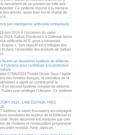
e lancement de sa solution de lutte anti-
kyjacker. Ce système répond à la menace
te des drones, aussi bien sur le champ de
u’à...
nce son intelligence artificielle embarquée
 19 juin 2024 À l’occasion du salon
ry 2024, Safran Electronics & Defense lance
gence artificielle ACE, pour « Advanced
 Engine ». Son objectif est d’intégrer des
s IA dans l’ensemble des produits de Safran
cs...
a fournir un deuxième système de défense
à l’Ukraine pour contribuer à la protection
rritoire
ales 07/06/2024 Thales Group Sous l’égide
ère des Armées français, le ministère de la
ukrainien a signé un contrat pour la
re d’un second système complet de défense
 Thales pour protéger l’Ukraine. Ce système
ORY 2024 : UNE ÉDITION TRÈS
UE
7 éditions, le salon Eurosatory accompagne
tions mondiales du secteur de la Défense et
curité. Notre décennie est marquée par une
ion de l’histoire et l’instauration progressive
el ordre mondial. Ainsi, dans un...