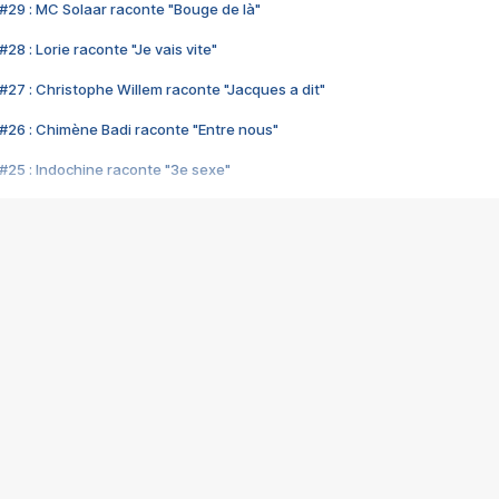
#29 : MC Solaar raconte "Bouge de là"
28 : Lorie raconte "Je vais vite"
#27 : Christophe Willem raconte "Jacques a dit"
#26 : Chimène Badi raconte "Entre nous"
#25 : Indochine raconte "3e sexe"
#24 : Zaho raconte "C'est chelou"
#23 : Patrick Bruel raconte "Au café des délices"
#22 : Kyo raconte "Le chemin"
#21 : Nolwenn Leroy raconte "Cassé"
#20 : Patrick Hernandez raconte "Born to be alive"
#19 : Lorie raconte "Près de moi"
#18 : Michael Jones raconte "A nos actes manqués" (avec Jean-Jacque
#17 : Khaled raconte "Aïcha"