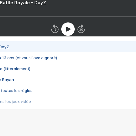
 Battle Royale - DayZ
 DayZ
 a 13 ans (et vous l'avez ignoré)
e (littéralement)
im Rayan
 toutes les règles
s les jeux vidéo
us choquant de Rockstar ? - Le scandale BULLY
e plus moche de Steam
du RÊVE tourne au CAUCHEMAR