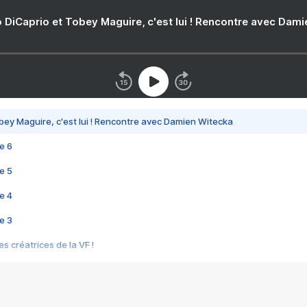
 DiCaprio et Tobey Maguire, c'est lui ! Rencontre avec Dam
bey Maguire, c'est lui ! Rencontre avec Damien Witecka
e 6
e 5
e 4
e 3
s créatrices de la VF !
e 2
e 1