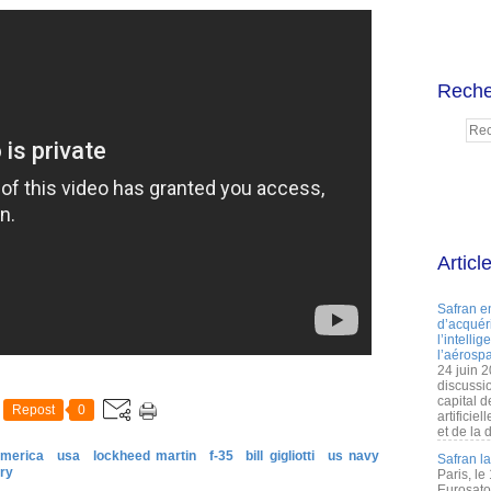
Reche
Articl
Safran e
d’acquéri
l’intelli
l’aérospa
24 juin 
discussi
capital d
Repost
0
artificie
et de la 
america
usa
lockheed martin
f-35
bill gigliotti
us navy
Safran l
try
Paris, le
Eurosato