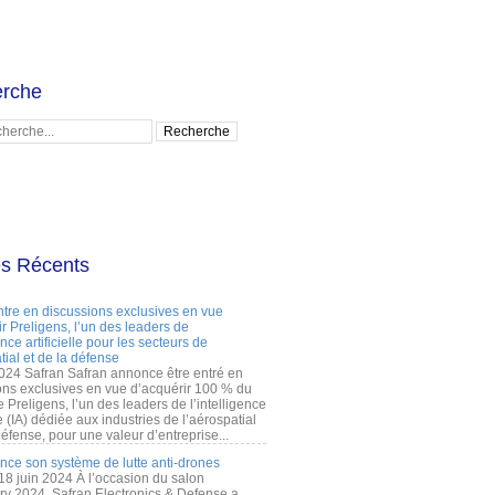
rche
es Récents
ntre en discussions exclusives en vue
r Preligens, l’un des leaders de
gence artificielle pour les secteurs de
tial et de la défense
2024 Safran Safran annonce être entré en
ons exclusives en vue d’acquérir 100 % du
e Preligens, l’un des leaders de l’intelligence
lle (IA) dédiée aux industries de l’aérospatial
défense, pour une valeur d’entreprise...
ance son système de lutte anti-drones
 18 juin 2024 À l’occasion du salon
ry 2024, Safran Electronics & Defense a