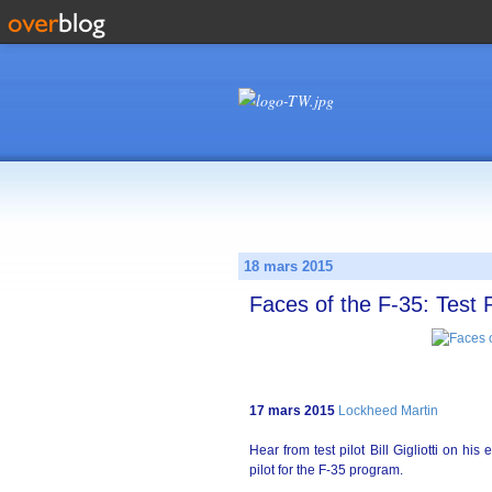
18 mars 2015
Faces of the F-35: Test Pil
17 mars 2015
Lockheed Martin
Hear from test pilot Bill Gigliotti on h
pilot for the F-35 program.