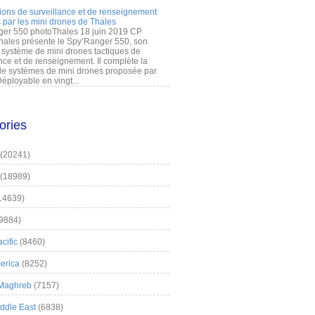
ions de surveillance et de renseignement
 par les mini drones de Thales
er 550 photoThales 18 juin 2019 CP
hales présente le Spy’Ranger 550, son
système de mini drones tactiques de
nce et de renseignement. Il complète la
 systèmes de mini drones proposée par
éployable en vingt...
ories
(20241)
(18989)
14639)
9884)
cific
(8460)
erica
(8252)
 Maghreb
(7157)
iddle East
(6838)