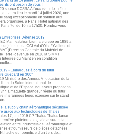
de sang du 14 juillet : Le sang donné pour le
é, ils ont besoin de vous !
20 source DCSSA À l'occasion de la fête
, qui aura lieu le mardi 14 juillet 2020, une
 de sang exceptionnelle en soutien aux
era organisée, à Paris, Hôtel national des
s Paris 7e, de 10h à 17h30. Rendez-vous
.
 Entreprises Défense 2019
FED Manifestation biennale créée en 1989 à
ive conjointe de la CCI Val-d’Oise/ Yvelines et
MAT (Direction Centrale du Matériel de
de Terre) devenue en 2010 la SIMMT
e Intégrée du Maintien en condition
nelle...
2019 - Embarquez à bord du futur
ère Guépard en 360°
19 Ministère des Armées A l’occasion de la
ition du Salon International de
utique et de l’Espace, nous vous proposons
rir la maquette grandeur réelle du futur
ère interarmées léger, exposée sur le stand
ère...
 de la supply chain aéronautique sécurisée
re grâce aux technologies de Thales
ales 17 juin 2019 CP Thales Thales lance
première plateforme digitale assurant la
elation entre industriels de l’aéronautique et
fense et fournisseurs de pièces détachées.
, l’acheteur bénéficie d’un tiers de...