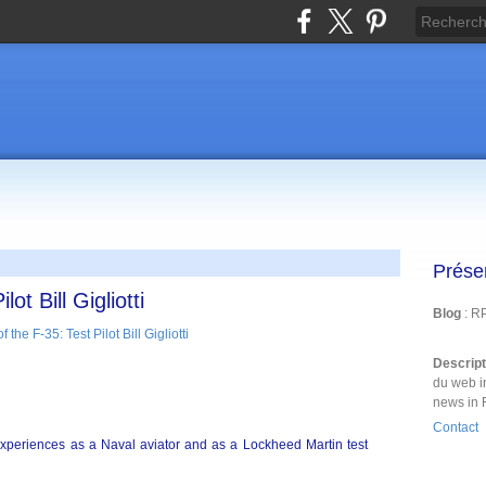
Prése
ot Bill Gigliotti
Blog
: R
Descrip
du web i
news in 
Contact
is experiences as a Naval aviator and as a Lockheed Martin test