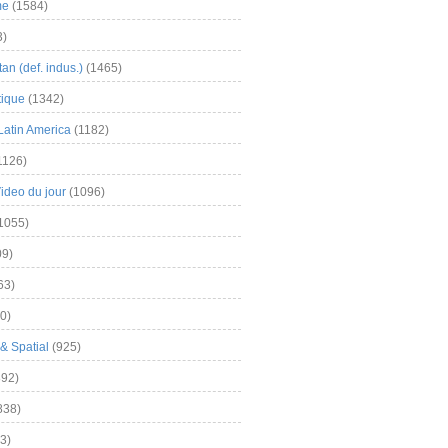
me
(1584)
3)
an (def. indus.)
(1465)
tique
(1342)
Latin America
(1182)
1126)
Video du jour
(1096)
1055)
9)
63)
0)
& Spatial
(925)
92)
838)
3)