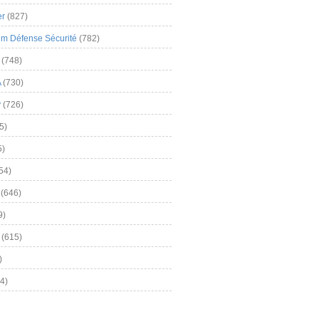
er
(827)
m Défense Sécurité
(782)
(748)
A
(730)
y
(726)
5)
5)
54)
(646)
9)
(615)
)
4)