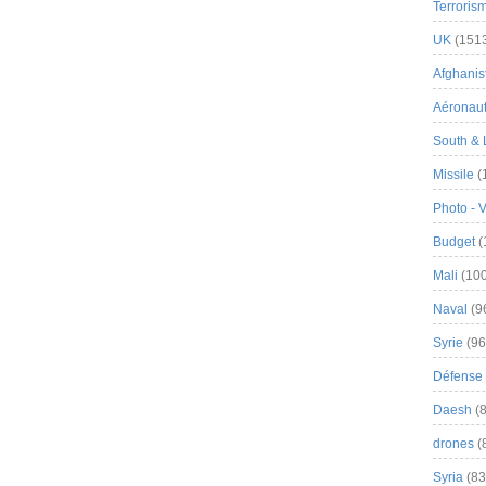
Terroris
UK
(151
Afghanist
Aéronau
South & 
Missile
(
Photo - 
Budget
(
Mali
(100
Naval
(9
Syrie
(96
Défense 
Daesh
(8
drones
(
Syria
(83