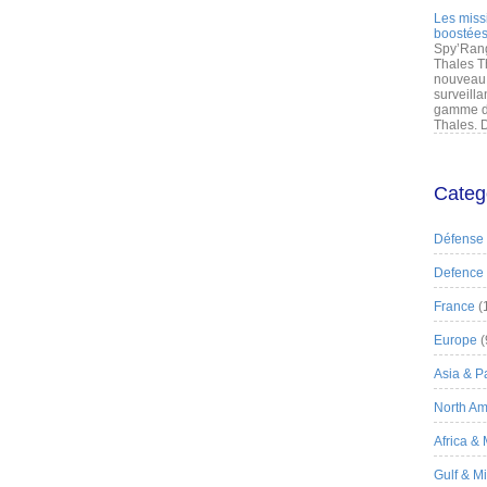
Les miss
boostées
Spy’Rang
Thales T
nouveau 
surveilla
gamme de
Thales. D
Categ
Défense
Defence
France
(
Europe
(
Asia & Pa
North Am
Africa &
Gulf & M