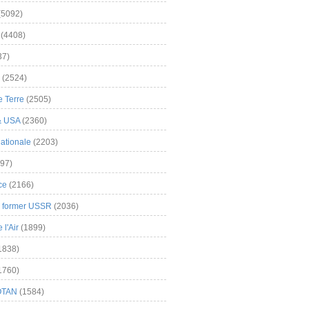
(5092)
(4408)
37)
(2524)
 Terre
(2505)
& USA
(2360)
ationale
(2203)
97)
ce
(2166)
& former USSR
(2036)
l'Air
(1899)
1838)
1760)
OTAN
(1584)