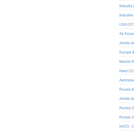
Industry
Industrie
USA
(37
Air Force
Armée de
Europe 
Marine N
Navy
(21
Aerospa
Russia 
Armée de 
Russia
(
Russie
(
NATO - 