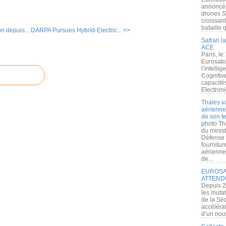
annoncé l
drones S
croissan
bataille q
n depuis...
DARPA Pursues Hybrid-Electric... >>
Safran la
ACE
Paris, le
Eurosato
l’intelli
Cognitive
capacité
Electroni
Thales v
aérienne 
de son te
photo Th
du minist
Défense 
fournitu
aérienne
de...
EUROSAT
ATTEND
Depuis 2
les muta
de la Sé
accélérat
d’un nouv