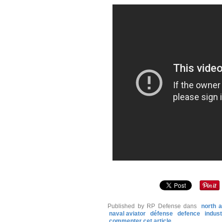
Published by RP Defense
dans
north 
naval aviator
défense
defence
indus
commenter cet article
…