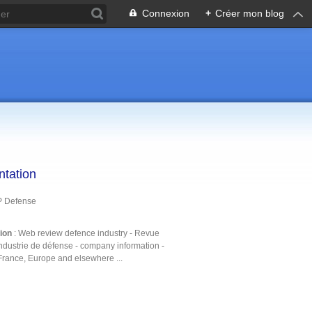
Connexion
+
Créer mon blog
ntation
P Defense
tion
: Web review defence industry - Revue
ndustrie de défense - company information -
France, Europe and elsewhere ...