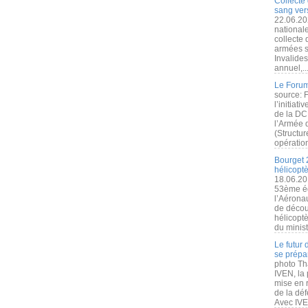
Collecte 
sang vers
22.06.20
nationale
collecte
armées s
Invalide
annuel,..
Le Forum
source: 
l’initiat
de la DC
l’Armée 
(Structur
opération
Bourget 
hélicopt
18.06.20
53ème éd
l’Aérona
de découv
hélicopt
du minist
Le futur
se prépa
photo Th
IVEN, la 
mise en r
de la dé
Avec IVEN