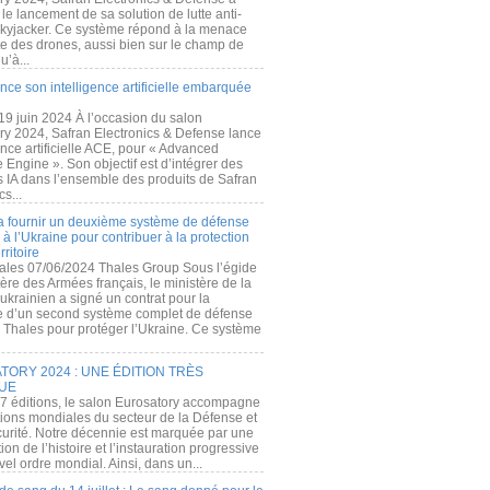
e lancement de sa solution de lutte anti-
kyjacker. Ce système répond à la menace
te des drones, aussi bien sur le champ de
u’à...
nce son intelligence artificielle embarquée
 19 juin 2024 À l’occasion du salon
ry 2024, Safran Electronics & Defense lance
gence artificielle ACE, pour « Advanced
 Engine ». Son objectif est d’intégrer des
s IA dans l’ensemble des produits de Safran
cs...
a fournir un deuxième système de défense
à l’Ukraine pour contribuer à la protection
rritoire
ales 07/06/2024 Thales Group Sous l’égide
ère des Armées français, le ministère de la
ukrainien a signé un contrat pour la
re d’un second système complet de défense
 Thales pour protéger l’Ukraine. Ce système
ORY 2024 : UNE ÉDITION TRÈS
UE
7 éditions, le salon Eurosatory accompagne
tions mondiales du secteur de la Défense et
curité. Notre décennie est marquée par une
ion de l’histoire et l’instauration progressive
el ordre mondial. Ainsi, dans un...