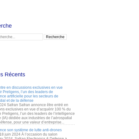
rche
es Récents
ntre en discussions exclusives en vue
r Preligens, l’un des leaders de
gence artificielle pour les secteurs de
tial et de la défense
2024 Safran Safran annonce être entré en
ons exclusives en vue d’acquérir 100 % du
e Preligens, l’un des leaders de l’intelligence
lle (IA) dédiée aux industries de l’aérospatial
défense, pour une valeur d’entreprise...
ance son système de lutte anti-drones
 18 juin 2024 À l’occasion du salon
ry 2024, Safran Electronics & Defense a