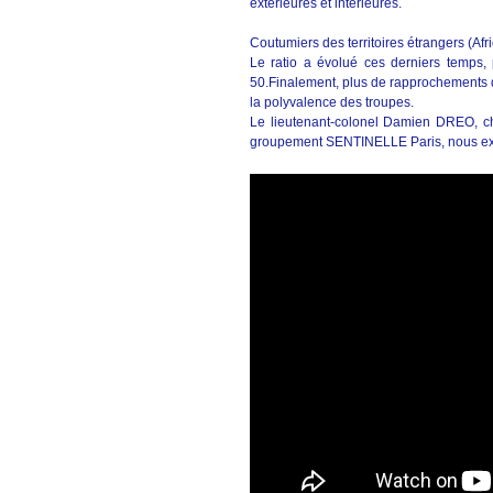
extérieures et intérieures.
Coutumiers des territoires étrangers (Af
Le ratio a évolué ces derniers temp
50.Finalement, plus de rapprochements q
la polyvalence des troupes.
Le lieutenant-colonel Damien DREO, che
groupement SENTINELLE Paris, nous expl