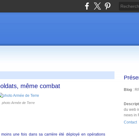
Prése
oldats, même combat
Blog
: R
photo Armée de Terre
Descrip
du web i
news in 
Contact
u moins une fois dans sa carrière été déployé en opérations