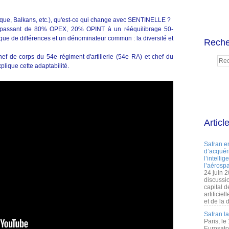
rique, Balkans, etc.), qu'est-ce qui change avec SENTINELLE ?
s, passant de 80% OPEX, 20% OPINT à un rééquilibrage 50-
ue de différences et un dénominateur commun : la diversité et
Reche
f de corps du 54e régiment d'artillerie (54e RA) et chef du
ique cette adaptabilité.
Articl
Safran e
d’acquéri
l’intelli
l’aérospa
24 juin 
discussi
capital d
artificie
et de la 
Safran l
Paris, le
Eurosato