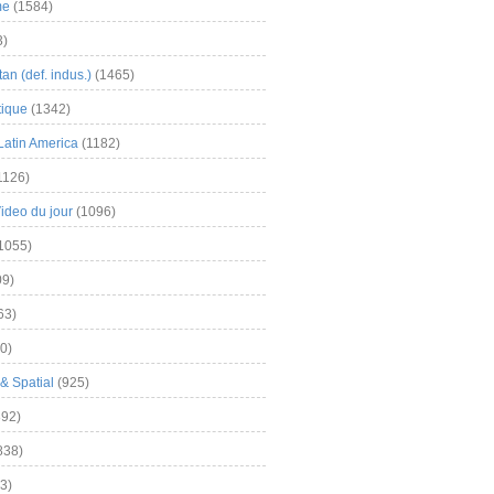
me
(1584)
3)
an (def. indus.)
(1465)
tique
(1342)
Latin America
(1182)
1126)
Video du jour
(1096)
1055)
9)
63)
0)
& Spatial
(925)
92)
838)
3)