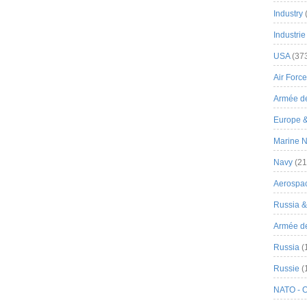
Industry
Industrie
USA
(37
Air Force
Armée de
Europe 
Marine N
Navy
(21
Aerospa
Russia 
Armée de 
Russia
(
Russie
(
NATO - 