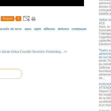
annoncé l
drones S
croissan
bataille q
Repost
0
Safran la
ACE
Paris, le
armée de terre
opex
opint
défense
defence
continuum
Eurosato
l’intelli
Cognitive
capacité
Electroni
Thales v
u Val-de-Grâce
Counter-Terrorism: Preventing... >>
aérienne 
de son te
photo Th
du minist
Défense 
fournitu
aérienne
de...
EUROSAT
ATTEND
Depuis 2
les muta
de la Sé
accélérat
d’un nouv