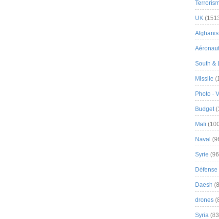
Terroris
UK
(151
Afghanist
Aéronau
South & 
Missile
(
Photo - 
Budget
(
Mali
(100
Naval
(9
Syrie
(96
Défense 
Daesh
(8
drones
(
Syria
(83