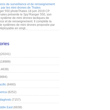
ions de surveillance et de renseignement
 par les mini drones de Thales
er 550 photoThales 18 juin 2019 CP
hales présente le Spy’Ranger 550, son
système de mini drones tactiques de
nce et de renseignement. Il complète la
 systèmes de mini drones proposée par
éployable en vingt...
ories
(20241)
(18989)
14639)
9884)
cific
(8460)
erica
(8252)
 Maghreb
(7157)
iddle East
(6838)