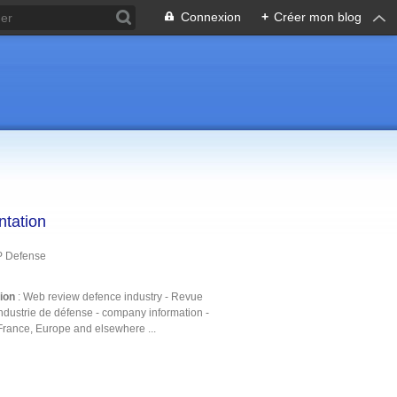
Connexion
+
Créer mon blog
ntation
P Defense
tion
: Web review defence industry - Revue
ndustrie de défense - company information -
France, Europe and elsewhere ...