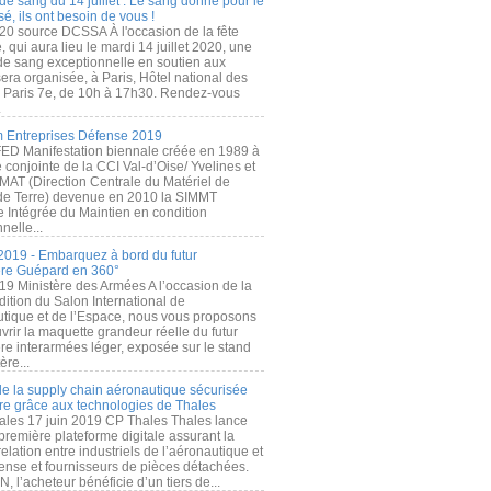
de sang du 14 juillet : Le sang donné pour le
é, ils ont besoin de vous !
20 source DCSSA À l'occasion de la fête
, qui aura lieu le mardi 14 juillet 2020, une
 de sang exceptionnelle en soutien aux
era organisée, à Paris, Hôtel national des
s Paris 7e, de 10h à 17h30. Rendez-vous
.
 Entreprises Défense 2019
FED Manifestation biennale créée en 1989 à
ive conjointe de la CCI Val-d’Oise/ Yvelines et
MAT (Direction Centrale du Matériel de
de Terre) devenue en 2010 la SIMMT
e Intégrée du Maintien en condition
nelle...
2019 - Embarquez à bord du futur
ère Guépard en 360°
19 Ministère des Armées A l’occasion de la
ition du Salon International de
utique et de l’Espace, nous vous proposons
rir la maquette grandeur réelle du futur
ère interarmées léger, exposée sur le stand
ère...
 de la supply chain aéronautique sécurisée
re grâce aux technologies de Thales
ales 17 juin 2019 CP Thales Thales lance
première plateforme digitale assurant la
elation entre industriels de l’aéronautique et
fense et fournisseurs de pièces détachées.
, l’acheteur bénéficie d’un tiers de...