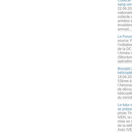
Collecte 
sang vers
22.06.20
nationale
collecte
armées s
Invalide
annuel,..
Le Forum
source: 
l’initiat
de la DC
l’Armée 
(Structur
opération
Bourget 
hélicopt
18.06.20
53ème éd
l’Aérona
de découv
hélicopt
du minist
Le futur
se prépa
photo Th
IVEN, la 
mise en r
de la dé
Avec IVEN