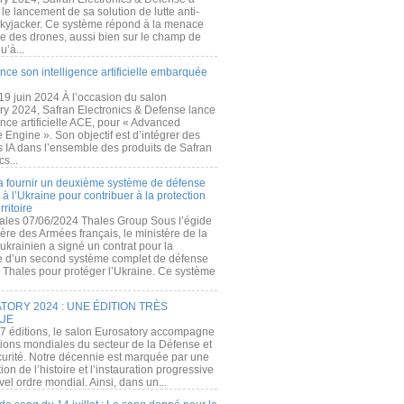
e lancement de sa solution de lutte anti-
kyjacker. Ce système répond à la menace
te des drones, aussi bien sur le champ de
u’à...
nce son intelligence artificielle embarquée
 19 juin 2024 À l’occasion du salon
ry 2024, Safran Electronics & Defense lance
gence artificielle ACE, pour « Advanced
 Engine ». Son objectif est d’intégrer des
s IA dans l’ensemble des produits de Safran
cs...
a fournir un deuxième système de défense
à l’Ukraine pour contribuer à la protection
rritoire
ales 07/06/2024 Thales Group Sous l’égide
ère des Armées français, le ministère de la
ukrainien a signé un contrat pour la
re d’un second système complet de défense
 Thales pour protéger l’Ukraine. Ce système
ORY 2024 : UNE ÉDITION TRÈS
UE
7 éditions, le salon Eurosatory accompagne
tions mondiales du secteur de la Défense et
curité. Notre décennie est marquée par une
ion de l’histoire et l’instauration progressive
el ordre mondial. Ainsi, dans un...