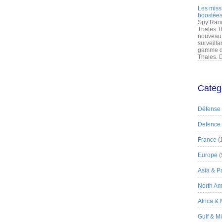
Les miss
boostées
Spy’Rang
Thales T
nouveau 
surveilla
gamme de
Thales. D
Categ
Défense
Defence
France
(
Europe
(
Asia & Pa
North Am
Africa &
Gulf & M