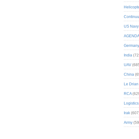
Helicopt
Continuu
US Navy
AGEND
German
India
(72
UAV
(68
China
(6
Le Drian
RCA
(62
Logistics
Irak
(607
Army
(59