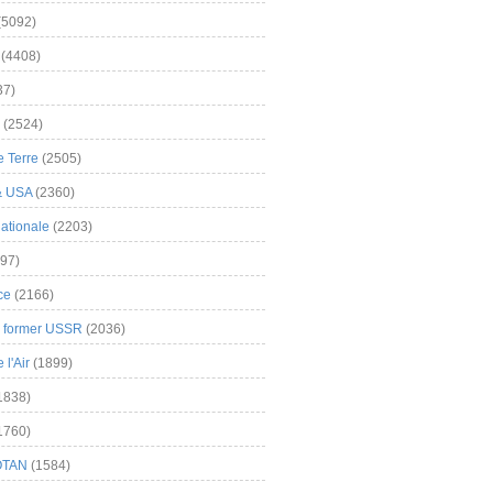
(5092)
(4408)
37)
(2524)
 Terre
(2505)
& USA
(2360)
ationale
(2203)
97)
ce
(2166)
& former USSR
(2036)
l'Air
(1899)
1838)
1760)
OTAN
(1584)