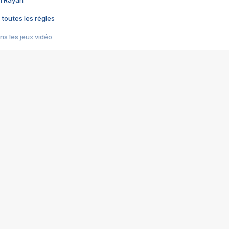
im Rayan
 toutes les règles
s les jeux vidéo
us choquant de Rockstar ? - Le scandale BULLY
e plus moche de Steam
du RÊVE tourne au CAUCHEMAR
pendant 8 heures
it… à tort
umiliés par un jeu vidéo
ire - Final Fantasy 8
ti un empire - Age of Empires
story DOFUS
tard, il crée l'un des pires jeux de tous les temps, MindsEye.