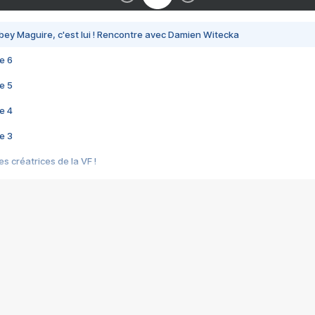
bey Maguire, c'est lui ! Rencontre avec Damien Witecka
e 6
e 5
e 4
e 3
s créatrices de la VF !
e 2
e 1
e Mektoub My Love arrive enfin ! Rencontre avec Shaïn Boumedine et Sal
i : après Toni en famille
elle réalise le bouleversant Dites lui que je l'aime
ais ! Rencontre autour de Vie privée de Rebecca Zlotowski