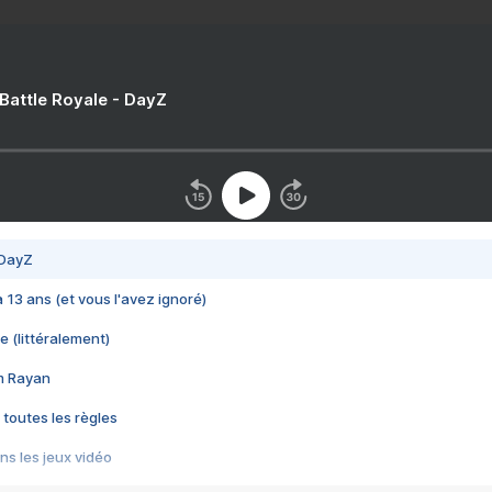
 Battle Royale - DayZ
 DayZ
 a 13 ans (et vous l'avez ignoré)
e (littéralement)
im Rayan
 toutes les règles
s les jeux vidéo