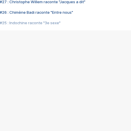
#27 : Christophe Willem raconte "Jacques a dit"
#26 : Chimène Badi raconte "Entre nous"
#25 : Indochine raconte "3e sexe"
#24 : Zaho raconte "C'est chelou"
#23 : Patrick Bruel raconte "Au café des délices"
#22 : Kyo raconte "Le chemin"
#21 : Nolwenn Leroy raconte "Cassé"
#20 : Patrick Hernandez raconte "Born to be alive"
#19 : Lorie raconte "Près de moi"
#18 : Michael Jones raconte "A nos actes manqués" (avec Jean-Jacque
#17 : Khaled raconte "Aïcha"
#16 : Corneille raconte "Parce qu'on vient de loin"
#15 : Indochine raconte "L'aventurier"