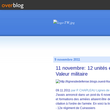
9 novembre 2011
11 novembre: 12 unités e
Valeur militaire
09.11.2011
par P. CHAPLEAU Lignes de
J'avais annoncé dans un post du 6 nov
et formations des armées allaient être dé
citation à l'ordre de l'armée. En voici la li
- 12e régiment de Cuirassiers