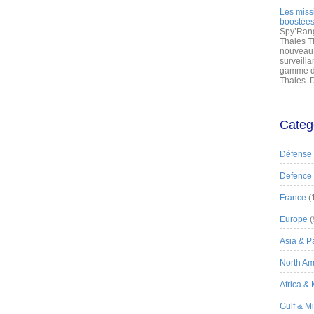
Les miss
boostées
Spy’Rang
Thales T
nouveau 
surveilla
gamme de
Thales. D
Categ
Défense
Defence
France
(
Europe
(
Asia & Pa
North Am
Africa &
Gulf & M