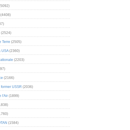
(5092)
(4408)
37)
(2524)
 Terre
(2505)
& USA
(2360)
ationale
(2203)
97)
ce
(2166)
& former USSR
(2036)
l'Air
(1899)
1838)
1760)
OTAN
(1584)