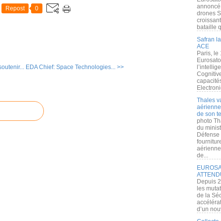
annoncé l
Repost
0
drones S
croissan
bataille q
Safran la
ACE
Paris, le
Eurosato
outenir...
EDA Chief: Space Technologies... >>
l’intelli
Cognitive
capacité
Electroni
Thales v
aérienne 
de son te
photo Th
du minist
Défense 
fournitu
aérienne
de...
EUROSAT
ATTEND
Depuis 2
les muta
de la Sé
accélérat
d’un nouv