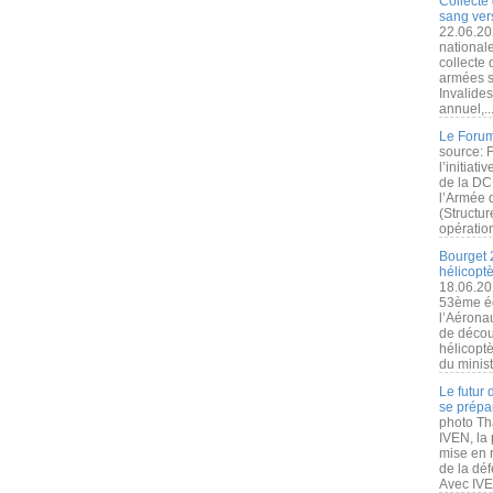
Collecte 
sang vers
22.06.20
nationale
collecte
armées s
Invalide
annuel,..
Le Forum
source: 
l’initiat
de la DC
l’Armée 
(Structur
opération
Bourget 
hélicopt
18.06.20
53ème éd
l’Aérona
de découv
hélicopt
du minist
Le futur
se prépa
photo Th
IVEN, la 
mise en r
de la dé
Avec IVEN