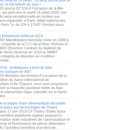
de sang du 14 juillet : Le sang donné pour le
é, ils ont besoin de vous !
20 source DCSSA À l'occasion de la fête
, qui aura lieu le mardi 14 juillet 2020, une
 de sang exceptionnelle en soutien aux
era organisée, à Paris, Hôtel national des
s Paris 7e, de 10h à 17h30. Rendez-vous
.
 Entreprises Défense 2019
FED Manifestation biennale créée en 1989 à
ive conjointe de la CCI Val-d’Oise/ Yvelines et
MAT (Direction Centrale du Matériel de
de Terre) devenue en 2010 la SIMMT
e Intégrée du Maintien en condition
nelle...
2019 - Embarquez à bord du futur
ère Guépard en 360°
19 Ministère des Armées A l’occasion de la
ition du Salon International de
utique et de l’Espace, nous vous proposons
rir la maquette grandeur réelle du futur
ère interarmées léger, exposée sur le stand
ère...
 de la supply chain aéronautique sécurisée
re grâce aux technologies de Thales
ales 17 juin 2019 CP Thales Thales lance
première plateforme digitale assurant la
elation entre industriels de l’aéronautique et
fense et fournisseurs de pièces détachées.
, l’acheteur bénéficie d’un tiers de...