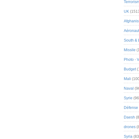
Terroris
UK
(151
Afghanist
Aéronau
South & 
Missile
(
Photo - 
Budget
(
Mali
(100
Naval
(9
Syrie
(96
Défense 
Daesh
(8
drones
(
Syria
(83