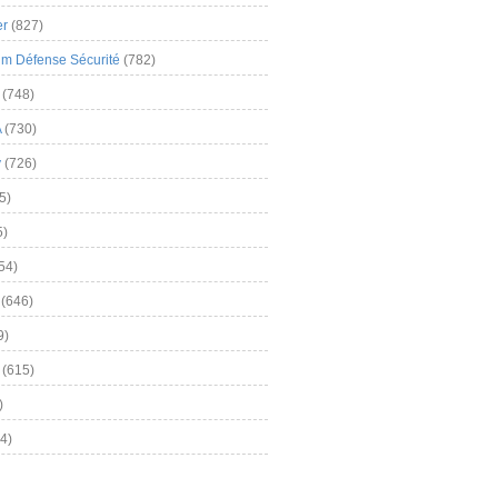
er
(827)
m Défense Sécurité
(782)
(748)
A
(730)
y
(726)
5)
5)
54)
(646)
9)
(615)
)
4)