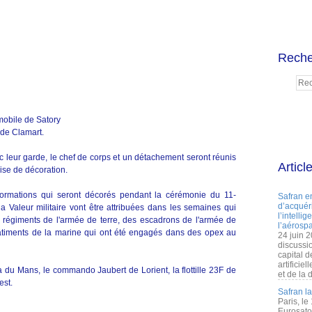
Reche
mobile de Satory
 de Clamart.
c leur garde, le chef de corps et un détachement seront réunis
Articl
ise de décoration.
formations qui seront décorés pendant la cérémonie du 11-
Safran e
d’acquéri
a Valeur militaire vont être attribuées dans les semaines qui
l’intelli
s régiments de l'armée de terre, des escadrons de l'armée de
l’aérospa
es bâtiments de la marine qui ont été engagés dans des opex au
24 juin 
discussi
capital d
artificie
a du Mans, le commando Jaubert de Lorient, la flottille 23F de
et de la 
est.
Safran l
Paris, le
Eurosato