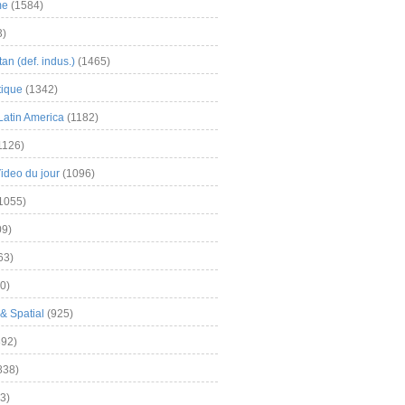
me
(1584)
3)
an (def. indus.)
(1465)
tique
(1342)
Latin America
(1182)
1126)
Video du jour
(1096)
1055)
9)
63)
0)
& Spatial
(925)
92)
838)
3)