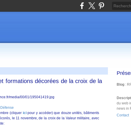
Prése
t formations décorées de la croix de la
Blog
: R
Descrip
du web i
 Défense
news in 
embre (cliquer
ici
pour y accéder) que douze unités, bâtiments
Contact
corés, le 11 novembre, de la croix de la Valeur militaire, avec
ste: