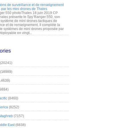
ions de surveillance et de renseignement
 par les mini drones de Thales
er 550 photoThales 18 juin 2019 CP
hales présente le Spy’Ranger 550, son
système de mini drones tactiques de
nce et de renseignement. Il complète la
 systèmes de mini drones proposée par
éployable en vingt...
ories
(20241)
(18989)
14639)
9884)
cific
(8460)
erica
(8252)
 Maghreb
(7157)
iddle East
(6838)