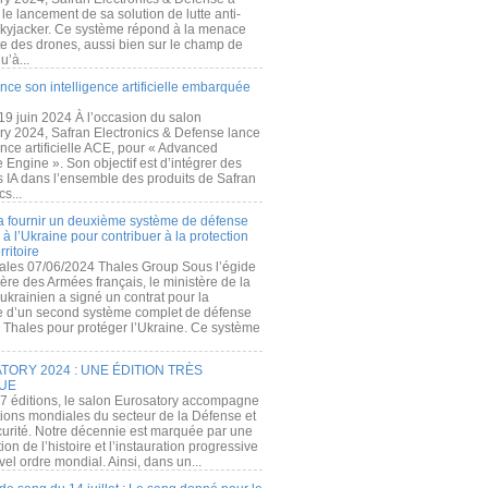
e lancement de sa solution de lutte anti-
kyjacker. Ce système répond à la menace
te des drones, aussi bien sur le champ de
u’à...
nce son intelligence artificielle embarquée
 19 juin 2024 À l’occasion du salon
ry 2024, Safran Electronics & Defense lance
gence artificielle ACE, pour « Advanced
 Engine ». Son objectif est d’intégrer des
s IA dans l’ensemble des produits de Safran
cs...
a fournir un deuxième système de défense
à l’Ukraine pour contribuer à la protection
rritoire
ales 07/06/2024 Thales Group Sous l’égide
ère des Armées français, le ministère de la
ukrainien a signé un contrat pour la
re d’un second système complet de défense
 Thales pour protéger l’Ukraine. Ce système
ORY 2024 : UNE ÉDITION TRÈS
UE
7 éditions, le salon Eurosatory accompagne
tions mondiales du secteur de la Défense et
curité. Notre décennie est marquée par une
ion de l’histoire et l’instauration progressive
el ordre mondial. Ainsi, dans un...