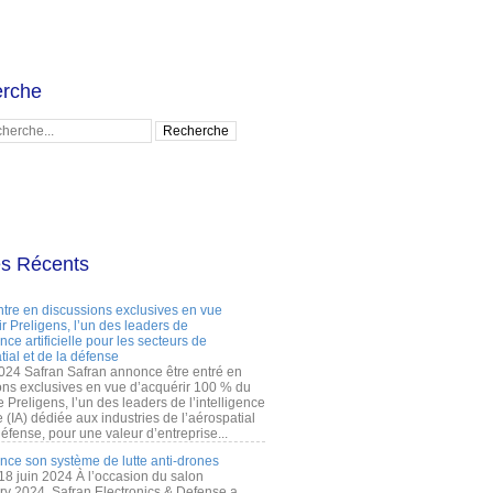
rche
es Récents
ntre en discussions exclusives en vue
r Preligens, l’un des leaders de
gence artificielle pour les secteurs de
tial et de la défense
2024 Safran Safran annonce être entré en
ons exclusives en vue d’acquérir 100 % du
e Preligens, l’un des leaders de l’intelligence
lle (IA) dédiée aux industries de l’aérospatial
défense, pour une valeur d’entreprise...
ance son système de lutte anti-drones
 18 juin 2024 À l’occasion du salon
ry 2024, Safran Electronics & Defense a