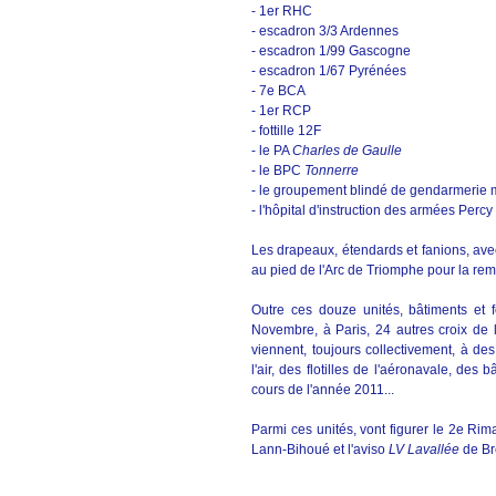
- 1er RHC
- escadron 3/3 Ardennes
- escadron 1/99 Gascogne
- escadron 1/67 Pyrénées
- 7e BCA
- 1er RCP
- fottille 12F
- le PA
Charles de Gaulle
- le BPC
Tonnerre
- le groupement blindé de gendarmerie 
- l'hôpital d'instruction des armées Percy
Les drapeaux, étendards et fanions, ave
au pied de l'Arc de Triomphe pour la rem
Outre ces douze unités, bâtiments et 
Novembre, à Paris, 24 autres croix de l
viennent, toujours collectivement, à de
l'air, des flotilles de l'aéronavale, d
cours de l'année 2011...
Parmi ces unités, vont figurer le 2e Rim
Lann-Bihoué et l'aviso
LV Lavallée
de Br