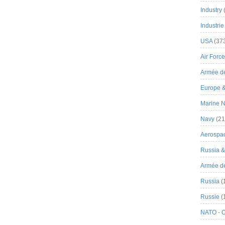
Industry
Industrie
USA
(37
Air Force
Armée de
Europe 
Marine N
Navy
(21
Aerospa
Russia 
Armée de 
Russia
(
Russie
(
NATO - 