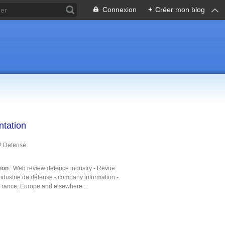
Connexion
+
Créer mon blog
ntation
P Defense
tion
: Web review defence industry - Revue
ndustrie de défense - company information -
France, Europe and elsewhere ...