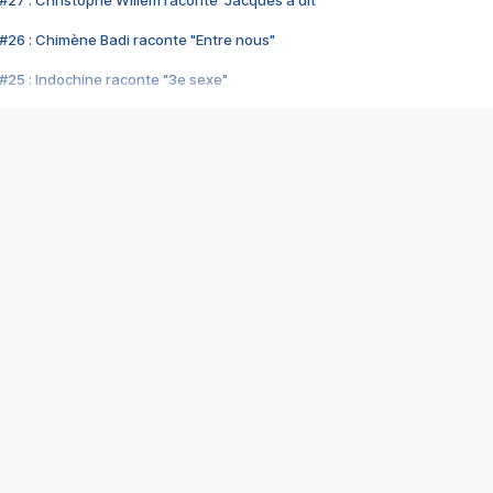
#27 : Christophe Willem raconte "Jacques a dit"
#26 : Chimène Badi raconte "Entre nous"
#25 : Indochine raconte "3e sexe"
#24 : Zaho raconte "C'est chelou"
#23 : Patrick Bruel raconte "Au café des délices"
#22 : Kyo raconte "Le chemin"
#21 : Nolwenn Leroy raconte "Cassé"
#20 : Patrick Hernandez raconte "Born to be alive"
#19 : Lorie raconte "Près de moi"
#18 : Michael Jones raconte "A nos actes manqués" (avec Jean-Jacque
#17 : Khaled raconte "Aïcha"
#16 : Corneille raconte "Parce qu'on vient de loin"
#15 : Indochine raconte "L'aventurier"