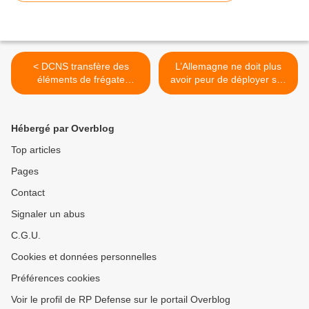
< DCNS transfère des
L’Allemagne ne doit plus
éléments de frégate
avoir peur de déployer ses
FREMM de Brest à Lorient
forces, dit le Royaume Uni
>
Hébergé par Overblog
Top articles
Pages
Contact
Signaler un abus
C.G.U.
Cookies et données personnelles
Préférences cookies
Voir le profil de RP Defense sur le portail Overblog