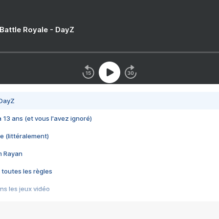
 Battle Royale - DayZ
 DayZ
 a 13 ans (et vous l'avez ignoré)
e (littéralement)
im Rayan
 toutes les règles
s les jeux vidéo
us choquant de Rockstar ? - Le scandale BULLY