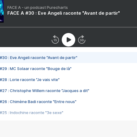
FACE A - un podcast Purecharts
FACE A #30 : Eve Angeli raconte "Avant de partir"
#30 : Eve Angeli raconte "Avant de partir"
#29 : MC Solaar raconte "Bouge de là"
28 : Lorie raconte "Je vais vite"
#27 : Christophe Willem raconte "Jacques a dit"
#26 : Chimène Badi raconte "Entre nous"
#25 : Indochine raconte "3e sexe"
#24 : Zaho raconte "C'est chelou"
#23 : Patrick Bruel raconte "Au café des délices"