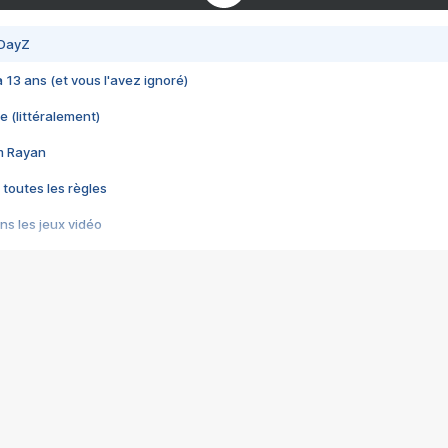
 DayZ
 a 13 ans (et vous l'avez ignoré)
e (littéralement)
im Rayan
 toutes les règles
s les jeux vidéo
us choquant de Rockstar ? - Le scandale BULLY
e plus moche de Steam
du RÊVE tourne au CAUCHEMAR
pendant 8 heures
it… à tort
umiliés par un jeu vidéo