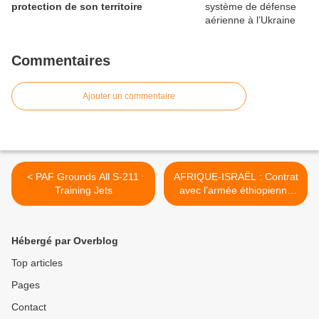
protection de son territoire
Commentaires
Ajouter un commentaire
< PAF Grounds All S-211
AFRIQUE-ISRAËL : Contrat
Training Jets
avec l’armée éthiopienne
incluant un transfert de
technologies et la création
d’une unité de maintenance
Hébergé par Overblog
locale. >
Top articles
Pages
Contact