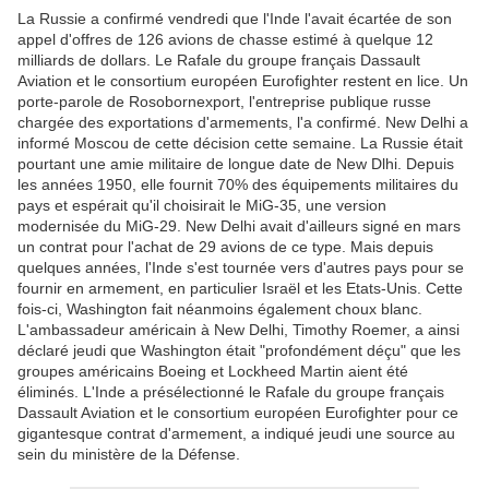
La Russie a confirmé vendredi que l'Inde l'avait écartée de son
appel d'offres de 126 avions de chasse estimé à quelque 12
milliards de dollars. Le Rafale du groupe français Dassault
Aviation et le consortium européen Eurofighter restent en lice. Un
porte-parole de Rosobornexport, l'entreprise publique russe
chargée des exportations d'armements, l'a confirmé. New Delhi a
informé Moscou de cette décision cette semaine. La Russie était
pourtant une amie militaire de longue date de New Dlhi. Depuis
les années 1950, elle fournit 70% des équipements militaires du
pays et espérait qu'il choisirait le MiG-35, une version
modernisée du MiG-29. New Delhi avait d'ailleurs signé en mars
un contrat pour l'achat de 29 avions de ce type. Mais depuis
quelques années, l'Inde s'est tournée vers d'autres pays pour se
fournir en armement, en particulier Israël et les Etats-Unis. Cette
fois-ci, Washington fait néanmoins également choux blanc.
L'ambassadeur américain à New Delhi, Timothy Roemer, a ainsi
déclaré jeudi que Washington était "profondément déçu" que les
groupes américains Boeing et Lockheed Martin aient été
éliminés. L'Inde a présélectionné le Rafale du groupe français
Dassault Aviation et le consortium européen Eurofighter pour ce
gigantesque contrat d'armement, a indiqué jeudi une source au
sein du ministère de la Défense.