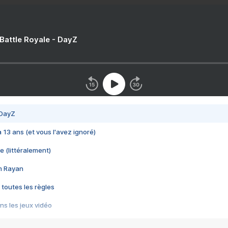
 Battle Royale - DayZ
 DayZ
 a 13 ans (et vous l'avez ignoré)
e (littéralement)
im Rayan
 toutes les règles
s les jeux vidéo
us choquant de Rockstar ? - Le scandale BULLY