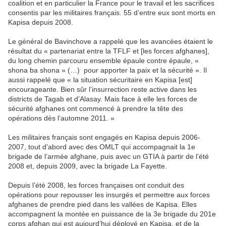
coalition et en particulier la France pour le travail et les sacrifices
consentis par les militaires français. 55 d’entre eux sont morts en
Kapisa depuis 2008.
Le général de Bavinchove a rappelé que les avancées étaient le
résultat du « partenariat entre la TFLF et [les forces afghanes],
du long chemin parcouru ensemble épaule contre épaule, «
shona ba shona » (…) pour apporter la paix et la sécurité ». Il
aussi rappelé que « la situation sécuritaire en Kapisa [est]
encourageante. Bien sûr l’insurrection reste active dans les
districts de Tagab et d’Alasay. Mais face à elle les forces de
sécurité afghanes ont commencé à prendre la tête des
opérations dès l’automne 2011. »
Les militaires français sont engagés en Kapisa depuis 2006-
2007, tout d’abord avec des OMLT qui accompagnait la 1e
brigade de l’armée afghane, puis avec un GTIA à partir de l’été
2008 et, depuis 2009, avec la brigade La Fayette.
Depuis l’été 2008, les forces françaises ont conduit des
opérations pour repousser les insurgés et permettre aux forces
afghanes de prendre pied dans les vallées de Kapisa. Elles
accompagnent la montée en puissance de la 3e brigade du 201e
corps afghan qui est aujourd’hui déployé en Kapisa, et de la