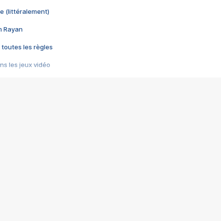
e (littéralement)
im Rayan
 toutes les règles
s les jeux vidéo
us choquant de Rockstar ? - Le scandale BULLY
e plus moche de Steam
du RÊVE tourne au CAUCHEMAR
pendant 8 heures
it… à tort
umiliés par un jeu vidéo
ire - Final Fantasy 8
ti un empire - Age of Empires