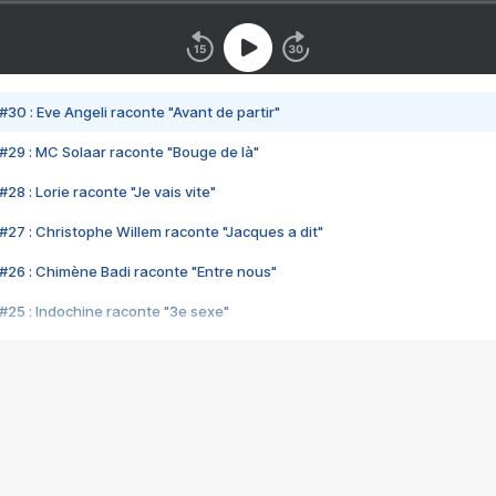
#30 : Eve Angeli raconte "Avant de partir"
#29 : MC Solaar raconte "Bouge de là"
28 : Lorie raconte "Je vais vite"
#27 : Christophe Willem raconte "Jacques a dit"
#26 : Chimène Badi raconte "Entre nous"
#25 : Indochine raconte "3e sexe"
#24 : Zaho raconte "C'est chelou"
#23 : Patrick Bruel raconte "Au café des délices"
#22 : Kyo raconte "Le chemin"
#21 : Nolwenn Leroy raconte "Cassé"