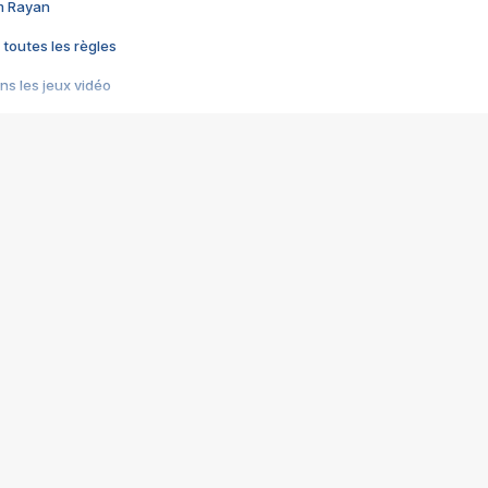
im Rayan
 toutes les règles
s les jeux vidéo
us choquant de Rockstar ? - Le scandale BULLY
e plus moche de Steam
du RÊVE tourne au CAUCHEMAR
pendant 8 heures
it… à tort
umiliés par un jeu vidéo
ire - Final Fantasy 8
ti un empire - Age of Empires
story DOFUS
tard, il crée l'un des pires jeux de tous les temps, MindsEye.