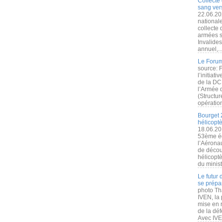
Collecte 
sang vers
22.06.20
nationale
collecte
armées s
Invalide
annuel,..
Le Forum
source: 
l’initiat
de la DC
l’Armée 
(Structur
opération
Bourget 
hélicopt
18.06.20
53ème éd
l’Aérona
de découv
hélicopt
du minist
Le futur
se prépa
photo Th
IVEN, la 
mise en r
de la dé
Avec IVEN