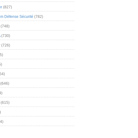
er
(827)
m Défense Sécurité
(782)
(748)
A
(730)
y
(726)
5)
5)
54)
(646)
9)
(615)
)
4)