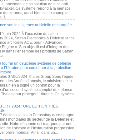
e lancement de sa solution de lutte anti-
kyjacker. Ce système répond à la menace
te des drones, aussi bien sur le champ de
u’à...
nce son intelligence artificielle embarquée
 19 juin 2024 À l’occasion du salon
ry 2024, Safran Electronics & Defense lance
gence artificielle ACE, pour « Advanced
 Engine ». Son objectif est d’intégrer des
s IA dans l’ensemble des produits de Safran
cs...
a fournir un deuxième système de défense
à l’Ukraine pour contribuer à la protection
rritoire
ales 07/06/2024 Thales Group Sous l’égide
ère des Armées français, le ministère de la
ukrainien a signé un contrat pour la
re d’un second système complet de défense
 Thales pour protéger l’Ukraine. Ce système
ORY 2024 : UNE ÉDITION TRÈS
UE
7 éditions, le salon Eurosatory accompagne
tions mondiales du secteur de la Défense et
curité. Notre décennie est marquée par une
ion de l’histoire et l’instauration progressive
el ordre mondial. Ainsi, dans un...