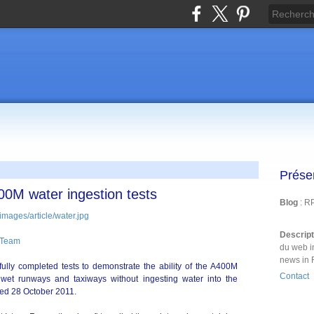
Prése
400M water ingestion tests
Blog
: R
Descrip
 Team
du web i
news in 
ully completed tests to demonstrate the ability of the A400M
Contact
n wet runways and taxiways without ingesting water into the
sed 28 October 2011.