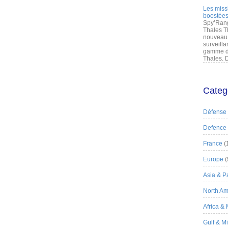
Les miss
boostées
Spy’Rang
Thales T
nouveau 
surveilla
gamme de
Thales. D
Categ
Défense
Defence
France
(
Europe
(
Asia & Pa
North Am
Africa &
Gulf & M