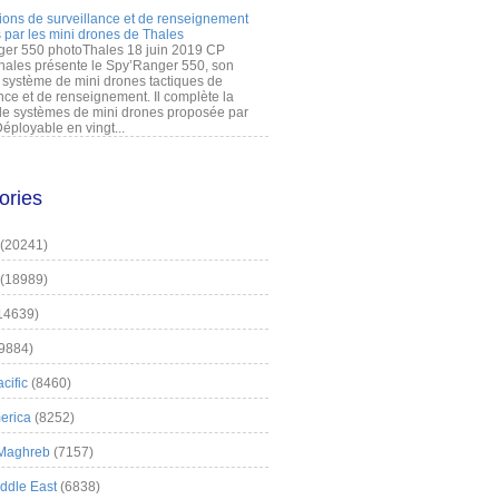
ions de surveillance et de renseignement
 par les mini drones de Thales
er 550 photoThales 18 juin 2019 CP
hales présente le Spy’Ranger 550, son
système de mini drones tactiques de
nce et de renseignement. Il complète la
 systèmes de mini drones proposée par
éployable en vingt...
ories
(20241)
(18989)
14639)
9884)
cific
(8460)
erica
(8252)
 Maghreb
(7157)
iddle East
(6838)