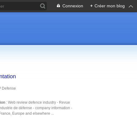
Connexion
+
Créer mon blog
ntation
P Defense
tion
: Web review defence industry - Revue
ndustrie de défense - company information -
France, Europe and elsewhere ...