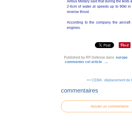
Airbus Military said that during the tests 
2-6cm of water at speeds up to 90kt in 
reverse thrust.
According to the company the aircraft 
engines.
Published by RP Defense
dans
europe
commenter cet article
…
<< CEMA : déplacement de l’
commentaires
Ajouter un commentaire