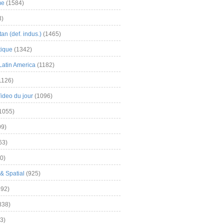
me
(1584)
3)
an (def. indus.)
(1465)
tique
(1342)
Latin America
(1182)
1126)
Video du jour
(1096)
1055)
9)
63)
0)
& Spatial
(925)
92)
838)
3)