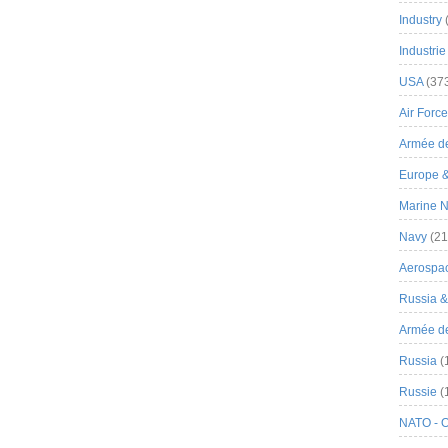
Industry
Industrie
USA
(37
Air Force
Armée de
Europe 
Marine N
Navy
(21
Aerospa
Russia 
Armée de 
Russia
(
Russie
(
NATO - 