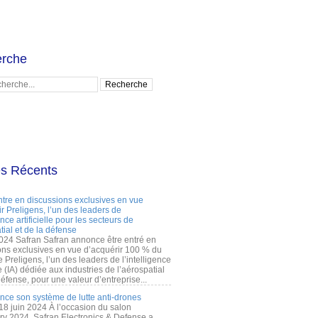
rche
es Récents
ntre en discussions exclusives en vue
r Preligens, l’un des leaders de
gence artificielle pour les secteurs de
tial et de la défense
2024 Safran Safran annonce être entré en
ons exclusives en vue d’acquérir 100 % du
e Preligens, l’un des leaders de l’intelligence
lle (IA) dédiée aux industries de l’aérospatial
défense, pour une valeur d’entreprise...
ance son système de lutte anti-drones
 18 juin 2024 À l’occasion du salon
ry 2024, Safran Electronics & Defense a