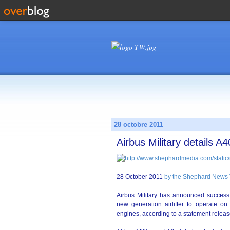
28 octobre 2011
Airbus Military details A
28 October 2011
by the Shephard News
Airbus Military has announced successf
new generation airlifter to operate o
engines, according to a statement relea