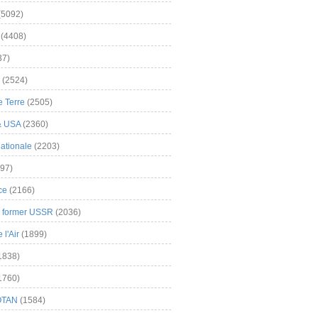
(5092)
(4408)
37)
(2524)
 Terre
(2505)
& USA
(2360)
ationale
(2203)
97)
ce
(2166)
& former USSR
(2036)
l'Air
(1899)
1838)
1760)
OTAN
(1584)