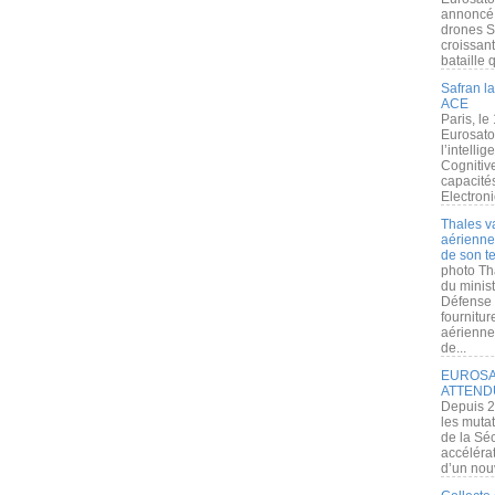
annoncé l
drones S
croissan
bataille q
Safran la
ACE
Paris, le
Eurosato
l’intelli
Cognitive
capacité
Electroni
Thales v
aérienne 
de son te
photo Th
du minist
Défense 
fournitu
aérienne
de...
EUROSAT
ATTEND
Depuis 2
les muta
de la Sé
accélérat
d’un nouv