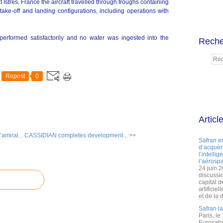
at Istres, France the aircraft travelled through troughs containing
take-off and landing configurations, including operations with
performed satisfactorily and no water was ingested into the
Reche
Repost
0
Articl
amiral...
CASSIDIAN completes development... >>
Safran e
d’acquéri
l’intelli
l’aérospa
24 juin 
discussi
capital d
artificie
et de la 
Safran l
Paris, le
Eurosato