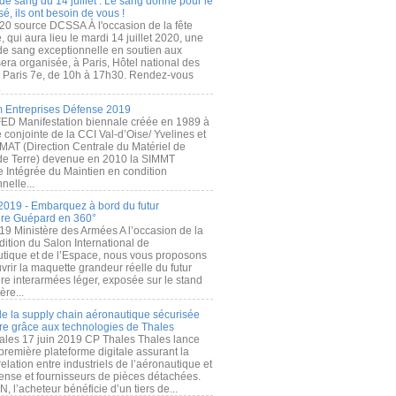
de sang du 14 juillet : Le sang donné pour le
é, ils ont besoin de vous !
20 source DCSSA À l'occasion de la fête
, qui aura lieu le mardi 14 juillet 2020, une
 de sang exceptionnelle en soutien aux
era organisée, à Paris, Hôtel national des
s Paris 7e, de 10h à 17h30. Rendez-vous
.
 Entreprises Défense 2019
FED Manifestation biennale créée en 1989 à
ive conjointe de la CCI Val-d’Oise/ Yvelines et
MAT (Direction Centrale du Matériel de
de Terre) devenue en 2010 la SIMMT
e Intégrée du Maintien en condition
nelle...
2019 - Embarquez à bord du futur
ère Guépard en 360°
19 Ministère des Armées A l’occasion de la
ition du Salon International de
utique et de l’Espace, nous vous proposons
rir la maquette grandeur réelle du futur
ère interarmées léger, exposée sur le stand
ère...
 de la supply chain aéronautique sécurisée
re grâce aux technologies de Thales
ales 17 juin 2019 CP Thales Thales lance
première plateforme digitale assurant la
elation entre industriels de l’aéronautique et
fense et fournisseurs de pièces détachées.
, l’acheteur bénéficie d’un tiers de...