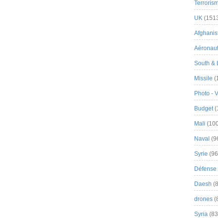
Terroris
UK
(151
Afghanist
Aéronau
South & 
Missile
(
Photo - 
Budget
(
Mali
(100
Naval
(9
Syrie
(96
Défense 
Daesh
(8
drones
(
Syria
(83